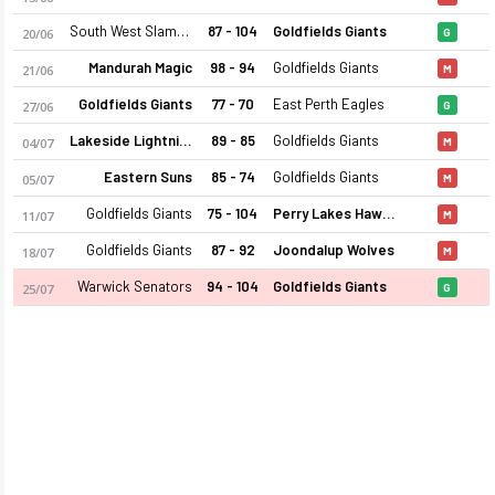
South West Slammers
87 - 104
Goldfields Giants
20/06
G
Mandurah Magic
98 - 94
Goldfields Giants
21/06
M
Goldfields Giants
77 - 70
East Perth Eagles
27/06
G
Lakeside Lightning
89 - 85
Goldfields Giants
04/07
M
Eastern Suns
85 - 74
Goldfields Giants
05/07
M
Goldfields Giants 2026 sezonu kadrosu, maç fikstürü, puan du
Goldfields Giants
75 - 104
Perry Lakes Hawks
11/07
M
Goldfields Giants
87 - 92
Joondalup Wolves
18/07
M
Warwick Senators
94 - 104
Goldfields Giants
25/07
G