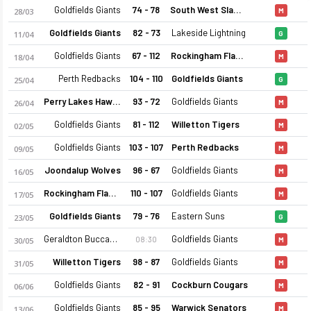
Goldfields Giants
74 - 78
South West Slammers
28/03
M
Goldfields Giants
82 - 73
Lakeside Lightning
11/04
G
Goldfields Giants
67 - 112
Rockingham Flames
18/04
M
Perth Redbacks
104 - 110
Goldfields Giants
25/04
G
Perry Lakes Hawks
93 - 72
Goldfields Giants
26/04
M
Goldfields Giants
81 - 112
Willetton Tigers
02/05
M
Goldfields Giants
103 - 107
Perth Redbacks
09/05
M
Joondalup Wolves
96 - 67
Goldfields Giants
16/05
M
Rockingham Flames
110 - 107
Goldfields Giants
17/05
M
Goldfields Giants
79 - 76
Eastern Suns
23/05
G
Geraldton Buccaneers
Goldfields Giants
08:30
30/05
M
Willetton Tigers
98 - 87
Goldfields Giants
31/05
M
Goldfields Giants
82 - 91
Cockburn Cougars
06/06
M
Goldfields Giants
85 - 95
Warwick Senators
13/06
M