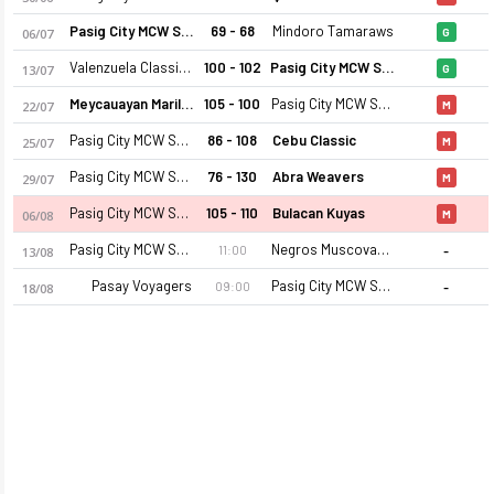
Pasig City MCW Sports
69 - 68
Mindoro Tamaraws
06/07
G
Valenzuela Classics
100 - 102
Pasig City MCW Sports
13/07
G
Meycauayan Marilao Gems
105 - 100
Pasig City MCW Sports
22/07
M
Pasig City MCW Sports
86 - 108
Cebu Classic
25/07
M
Pasig City MCW Sports
76 - 130
Abra Weavers
29/07
M
Pasig City MCW Sports 2026 sezonu kadrosu, maç fikstürü, pua
Pasig City MCW Sports
105 - 110
Bulacan Kuyas
06/08
M
-
Pasig City MCW Sports
Negros Muscovados
11:00
13/08
-
Pasay Voyagers
Pasig City MCW Sports
09:00
18/08