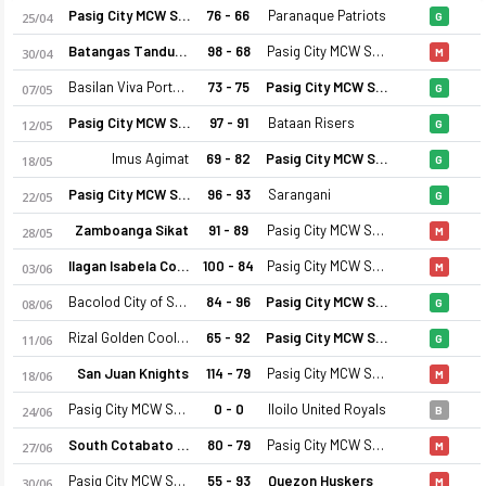
Pasig City MCW Sports
76 - 66
Paranaque Patriots
25/04
G
Batangas Tanduay
98 - 68
Pasig City MCW Sports
30/04
M
Basilan Viva Portmasters
73 - 75
Pasig City MCW Sports
07/05
G
Pasig City MCW Sports
97 - 91
Bataan Risers
12/05
G
Imus Agimat
69 - 82
Pasig City MCW Sports
18/05
G
Pasig City MCW Sports
96 - 93
Sarangani
22/05
G
Zamboanga Sikat
91 - 89
Pasig City MCW Sports
28/05
M
Ilagan Isabela Cowboys
100 - 84
Pasig City MCW Sports
03/06
M
Bacolod City of Smiles
84 - 96
Pasig City MCW Sports
08/06
G
Rizal Golden Coolers
65 - 92
Pasig City MCW Sports
11/06
G
San Juan Knights
114 - 79
Pasig City MCW Sports
18/06
M
Pasig City MCW Sports
0 - 0
Iloilo United Royals
24/06
B
South Cotabato Warriors
80 - 79
Pasig City MCW Sports
27/06
M
Pasig City MCW Sports
55 - 93
Quezon Huskers
30/06
M