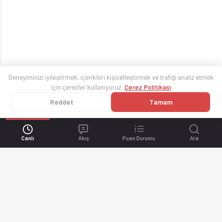
Deneyiminizi iyileştirmek, içerikleri kişiselleştirmek ve trafiği analiz etmek
için çerezler kullanıyoruz.
Çerez Politikası
Reddet
Tamam
Canlı
Akış
Puan Durumu
Ara