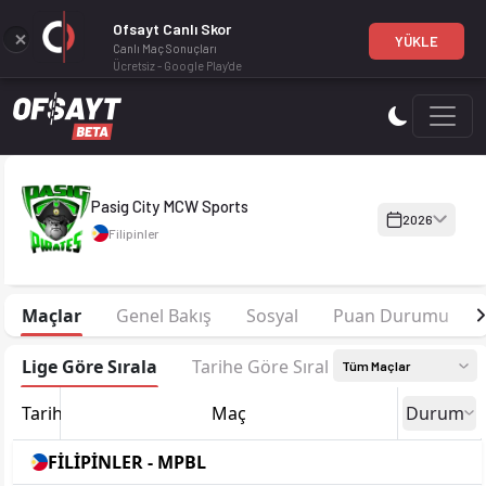
Ofsayt Canlı Skor
YÜKLE
Canlı Maç Sonuçları
Ücretsiz - Google Play'de
Pasig City MCW Sports 2026 sezonu kadrosu, maç fikstürü, pua
Pasig City MCW Sports
2026
Filipinler
Maçlar
Genel Bakış
Sosyal
Puan Durumu
Lige Göre Sırala
Tarihe Göre Sırala
Tüm Maçlar
Tarih
Maç
Durum
FİLİPİNLER - MPBL