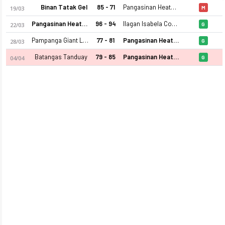
Binan Tatak Gel
85 - 71
Pangasinan Heatwaves
19/03
M
Pangasinan Heatwaves
96 - 94
Ilagan Isabela Cowboys
22/03
G
Pampanga Giant Lanterns
77 - 81
Pangasinan Heatwaves
28/03
G
Batangas Tanduay
79 - 85
Pangasinan Heatwaves
04/04
G