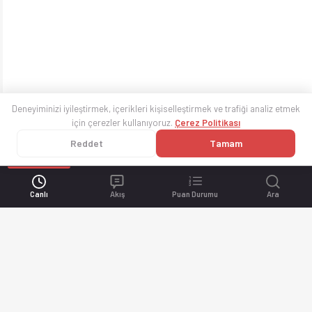
Deneyiminizi iyileştirmek, içerikleri kişiselleştirmek ve trafiği analiz etmek
için çerezler kullanıyoruz.
Çerez Politikası
Reddet
Tamam
Canlı
Akış
Puan Durumu
Ara