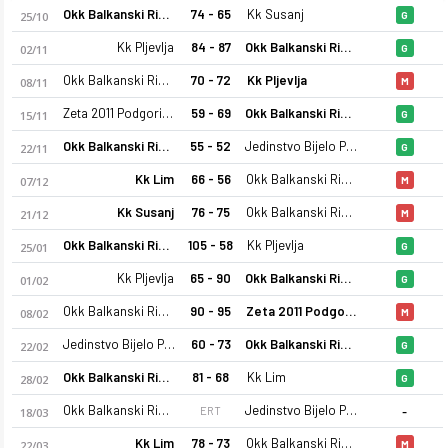
Okk Balkanski Ris Plav
74 - 65
Kk Susanj
25/10
G
Kk Pljevlja
84 - 87
Okk Balkanski Ris Plav
02/11
G
Okk Balkanski Ris Plav
70 - 72
Kk Pljevlja
08/11
M
Zeta 2011 Podgorica
59 - 69
Okk Balkanski Ris Plav
15/11
G
Okk Balkanski Ris Plav
55 - 52
Jedinstvo Bijelo Polje 2
22/11
G
Kk Lim
66 - 56
Okk Balkanski Ris Plav
07/12
M
Kk Susanj
76 - 75
Okk Balkanski Ris Plav
21/12
M
Okk Balkanski Ris Plav
105 - 58
Kk Pljevlja
25/01
G
Kk Pljevlja
65 - 90
Okk Balkanski Ris Plav
01/02
G
Okk Balkanski Ris Plav
90 - 95
Zeta 2011 Podgorica
08/02
M
Jedinstvo Bijelo Polje 2
60 - 73
Okk Balkanski Ris Plav
22/02
G
Okk Balkanski Ris Plav
81 - 68
Kk Lim
28/02
G
-
Okk Balkanski Ris Plav
Jedinstvo Bijelo Polje 2
ERT
18/03
Kk Lim
78 - 73
Okk Balkanski Ris Plav
22/03
M