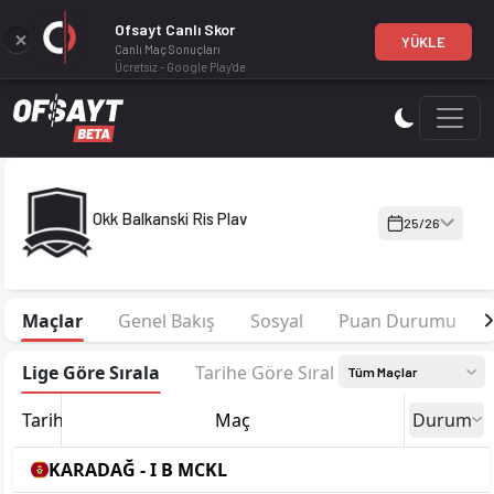
Ofsayt Canlı Skor
YÜKLE
Canlı Maç Sonuçları
Ücretsiz - Google Play'de
Okk Balkanski Ris Plav 25-26 sezonu kadrosu, maç fikstürü, p
Okk Balkanski Ris Plav
25/26
Maçlar
Genel Bakış
Sosyal
Puan Durumu
Lige Göre Sırala
Tarihe Göre Sırala
Tüm Maçlar
Tarih
Maç
Durum
KARADAĞ - I B MCKL