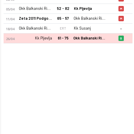
Okk Balkanski Ris Plav
52 - 82
Kk Pljevlja
05/04
M
Zeta 2011 Podgorica
65 - 57
Okk Balkanski Ris Plav
11/04
M
-
Okk Balkanski Ris Plav
Kk Susanj
ERT
18/04
Kk Pljevlja
61 - 75
Okk Balkanski Ris Plav
26/04
G
Okk Balkanski Ris Plav 25-26 sezonu kadrosu, maç fikstürü, p