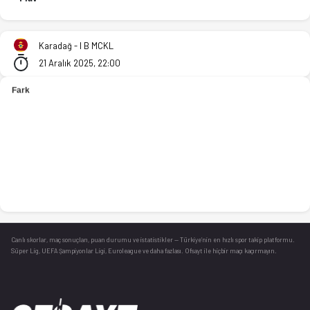
Kk Susanj - Okk Balkanski Ris Plav 76-75 bitti. İstatistikler,
Karadağ - I B MCKL
21 Aralık 2025, 22:00
Canlı skorlar
, maç sonuçları, puan durumu ve istatistikler — Türkiye’nin en hızlı spor takip platformu.
Süper Lig, UEFA Şampiyonlar Ligi, Euroleague ve daha fazlası. Ofsayt ile hiçbir maçı kaçırmayın.