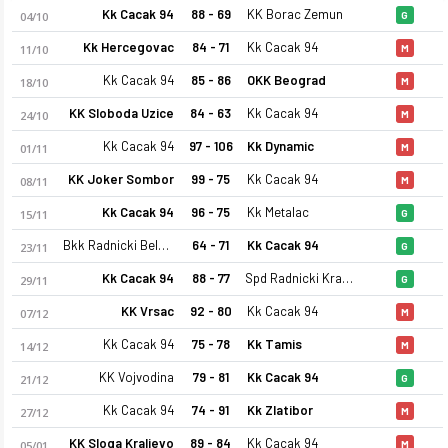
Kk Cacak 94
88 - 69
KK Borac Zemun
04/10
G
Kk Hercegovac
84 - 71
Kk Cacak 94
11/10
M
Kk Cacak 94
85 - 86
OKK Beograd
18/10
M
KK Sloboda Uzice
84 - 63
Kk Cacak 94
24/10
M
Kk Cacak 94
97 - 106
Kk Dynamic
01/11
M
KK Joker Sombor
99 - 75
Kk Cacak 94
08/11
M
Kk Cacak 94
96 - 75
Kk Metalac
15/11
G
Bkk Radnicki Belgrade
64 - 71
Kk Cacak 94
23/11
G
Kk Cacak 94
88 - 77
Spd Radnicki Kragujevac
29/11
G
KK Vrsac
92 - 80
Kk Cacak 94
07/12
M
Kk Cacak 94
75 - 78
Kk Tamis
14/12
M
KK Vojvodina
79 - 81
Kk Cacak 94
21/12
G
Kk Cacak 94
74 - 91
Kk Zlatibor
27/12
M
KK Sloga Kraljevo
89 - 84
Kk Cacak 94
05/01
M