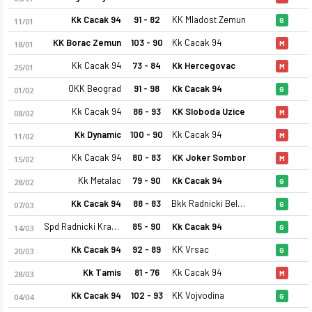
Kk Cacak 94
91 - 82
KK Mladost Zemun
11/01
G
KK Borac Zemun
103 - 90
Kk Cacak 94
18/01
M
Kk Cacak 94
73 - 84
Kk Hercegovac
25/01
M
OKK Beograd
91 - 98
Kk Cacak 94
01/02
G
Kk Cacak 94
86 - 93
KK Sloboda Uzice
08/02
M
Kk Cacak 94 25-26 sezonu kadrosu, maç fikstürü, puan durumu 
Kk Dynamic
100 - 90
Kk Cacak 94
11/02
M
Kk Cacak 94
80 - 83
KK Joker Sombor
15/02
M
Kk Metalac
79 - 90
Kk Cacak 94
28/02
G
Kk Cacak 94
88 - 83
Bkk Radnicki Belgrade
07/03
G
Spd Radnicki Kragujevac
85 - 90
Kk Cacak 94
14/03
G
Kk Cacak 94
92 - 89
KK Vrsac
20/03
G
Kk Tamis
81 - 76
Kk Cacak 94
28/03
M
Kk Cacak 94
102 - 93
KK Vojvodina
04/04
G