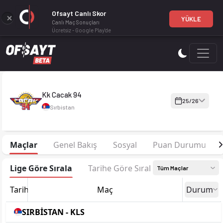
Ofsayt Canlı Skor
YÜKLE
Canlı Maç Sonuçları
Ücretsiz - Google Play'de
Kk Cacak 94 25-26 sezonu kadrosu, maç fikstürü, puan durumu 
Kk Cacak 94
25/26
Sırbistan
Maçlar
Genel Bakış
Sosyal
Puan Durumu
Lige Göre Sırala
Tarihe Göre Sırala
Tüm Maçlar
Tarih
Maç
Durum
SIRBİSTAN - KLS