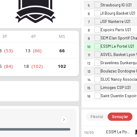
Strasbourg IG U21
5
Jl Bourg Basket U21
6
JSF Nanterre U21
7
Espoirs Paris U21
8
3P
4P
MS
SEM Elan Sportif Cha
9
ESSM Le Portel U21
10
8
(53)
13
(66)
66
ASVEL Basket Lyon V
11
Gravelines Dunkerqu
12
5
(84)
18
(102)
102
Boulazac Dordogne 
13
SLUC Nancy Associa
14
Limoges CSP U21
15
Saint Quentin Espoir
16
Fikstür
Sonuçlar
ESSM Le Portel U21
16/05