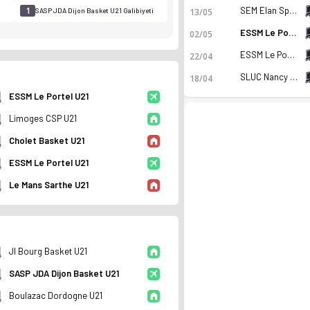
1
3
SEM Elan Sportif Chalonnais U21
13/05
SASP JDA Dijon Basket U21 Galibiyeti
Galibiyet
ESSM Le Portel U21
02/05
ESSM Le Portel U21
22/04
SLUC Nancy Association U21
18/04
ESSM Le Portel U21
Limoges CSP U21
Cholet Basket U21
ESSM Le Portel U21
Le Mans Sarthe U21
durumu ve istatistiklerini Ofsayt'ta incele. Canlı skor taki
Jl Bourg Basket U21
SASP JDA Dijon Basket U21
Boulazac Dordogne U21