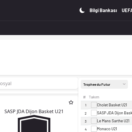
durumu ve istatistiklerini Ofsayt'ta incele. Canlı skor taki
Bilgi Bankası
UEFA
osyal
Trophee du Futur
#
Takım
Cholet Basket U21
1
SASP JDA Dijon Basket U21
SASP JDA Dijon Bask
2
Le Mans Sarthe U21
3
Monaco U21
4