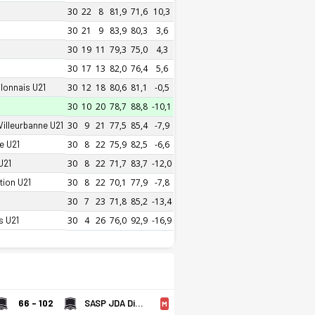
30
22
8
81,9
71,6
10,3
30
21
9
83,9
80,3
3,6
30
19
11
79,3
75,0
4,3
30
17
13
82,0
76,4
5,6
lonnais U21
30
12
18
80,6
81,1
-0,5
30
10
20
78,7
88,8
-10,1
illeurbanne U21
30
9
21
77,5
85,4
-7,9
e U21
30
8
22
75,9
82,5
-6,6
U21
30
8
22
71,7
83,7
-12,0
tion U21
30
8
22
70,1
77,9
-7,8
30
7
23
71,8
85,2
-13,4
s U21
30
4
26
76,0
92,9
-16,9
ESSM Le Portel U21 Son 5 Maçı
66 - 102
SASP JDA Dijon Basket U21
M