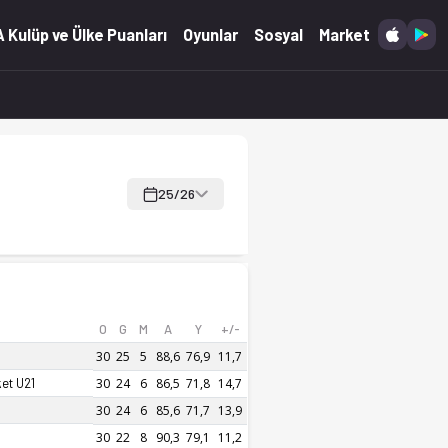
bi ve anlık güncellemeler.
 Kulüp ve Ülke Puanları
Oyunlar
Sosyal
Market
25/26
O
G
M
A
Y
+/-
30
25
5
88,6
76,9
11,7
et U21
30
24
6
86,5
71,8
14,7
30
24
6
85,6
71,7
13,9
30
22
8
90,3
79,1
11,2