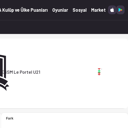
.04.2026)
 Kulüp ve Ülke Puanları
Oyunlar
Sosyal
Market
tel U21
ESSM Le Portel U21
.04.2026)