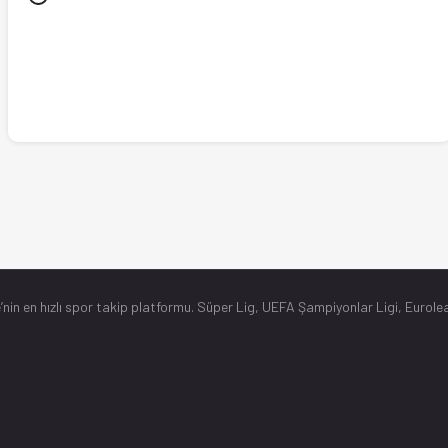
’nin en hızlı spor takip platformu. Süper Lig, UEFA Şampiyonlar Ligi, Eurolea