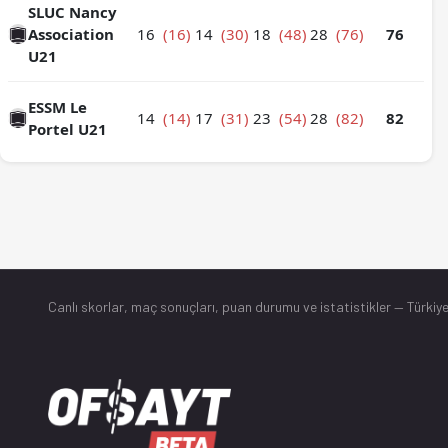
SLUC Nancy
Association
16
(16)
14
(30)
18
(48)
28
(76)
76
U21
ESSM Le
14
(14)
17
(31)
23
(54)
28
(82)
82
Portel U21
Canlı skorlar
, maç sonuçları, puan durumu ve istatistikler — Türkiye