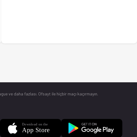
gue ve daha fazlası. Ofsayt ile hiçbir maçı kaçırmayın.