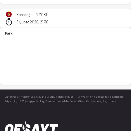
Kk Susanj - Kk Pljevlja 62-85 bitti. İstatistikler, puan durumu
Karadağ - I B MCKL
8 Şubat 2026, 21:30
Canlı skorlar
, maç sonuçları, puan durumu ve istatistikler — Türkiye’nin en hızlı spor takip platformu.
Süper Lig, UEFA Şampiyonlar Ligi, Euroleague ve daha fazlası. Ofsayt ile hiçbir maçı kaçırmayın.