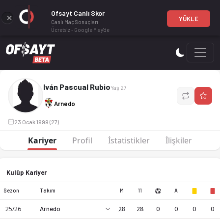
Ofsayt Canlı Skor
YÜKLE
Canlı Maç Sonuçları
Ücretsiz - Google Play'de
Iván Pascual Rubio, profesyonel bir futbol oyuncusudur. CD
Iván Pascual Rubio
Yaş 27
Arnedo
23 Ocak 1999 (27)
Kariyer
Profil
İstatistikler
İlişkiler
Kulüp Kariyer
Sezon
Takım
M
11
A
25/26
Arnedo
28
28
0
0
0
0
Iván Pascual Rubio, profesyonel bir futbol oyuncusudur. CD