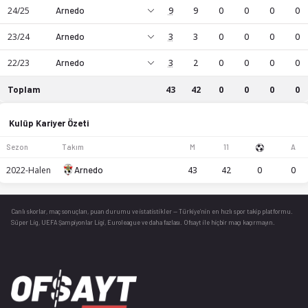
24/25
Arnedo
9
9
0
0
0
0
23/24
Arnedo
3
3
0
0
0
0
22/23
Arnedo
3
2
0
0
0
0
Toplam
43
42
0
0
0
0
Iván Pascual Rubio kariyer istatistikleri: sezon bazında maç, 
Kulüp Kariyer Özeti
Sezon
Takım
M
11
A
2022-Halen
Arnedo
43
42
0
0
Canlı skorlar
, maç sonuçları, puan durumu ve istatistikler — Türkiye’nin en hızlı spor takip platformu.
Süper Lig, UEFA Şampiyonlar Ligi, Euroleague ve daha fazlası. Ofsayt ile hiçbir maçı kaçırmayın.