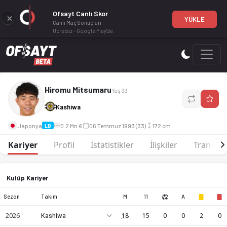
Ofsayt Canlı Skor
YÜKLE
Canlı Maç Sonuçları
Ücretsiz - Google Play'de
Hiromu Mitsumaru, LB mevkiinde profesyonel bir futbol oyu
Hiromu Mitsumaru
Yaş 33
Kashiwa
Japonya
0.2 Mn €
06 Temmuz 1993 (33)
172 cm
LB
Kariyer
Profil
İstatistikler
İlişkiler
Transfer
Kulüp Kariyer
Sezon
Takım
M
11
A
2026
Kashiwa
18
15
0
0
2
0