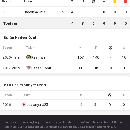
Sezon
Takım
M
11
A
2016
Japonya U23
4
3
0
0
0
0
Toplam
4
3
0
0
0
0
Hiromu Mitsumaru kariyer istatistikleri: sezon bazında maç, 
Kulüp Kariyer Özeti
Sezon
Takım
M
11
A
2020-Halen
Kashiwa
167
140
4
10
2017-2019
Sagan Tosu
41
38
0
3
Milli Takım Kariyer Özeti
Sezon
Takım
M
11
A
2016
Japonya U23
4
3
0
0
Canlı skorlar
, maç sonuçları, puan durumu ve istatistikler — Türkiye’nin en hızlı spor takip platformu.
Süper Lig, UEFA Şampiyonlar Ligi, Euroleague ve daha fazlası. Ofsayt ile hiçbir maçı kaçırmayın.