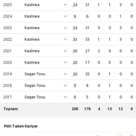
2025
Kashiwa
24
21
1
1
3
0
2024
Kashiwa
8
6
0
0
1
0
2023
Kashiwa
34
21
0
3
3
0
2022
Kashiwa
33
33
1
1
3
0
2021
Kashiwa
30
27
2
0
0
0
2020
Kashiwa
20
17
0
5
0
0
2019
Sagan Tosu
26
25
0
1
0
0
Hiromu Mitsumaru, LB mevkiinde profesyonel bir futbol oyu
2018
Sagan Tosu
9
8
0
1
0
0
2017
Sagan Tosu
6
5
0
1
0
0
Toplam
208
178
4
13
12
0
Hiromu Mitsumaru kariyer istatistikleri: sezon bazında maç, 
Milli Takım Kariyer