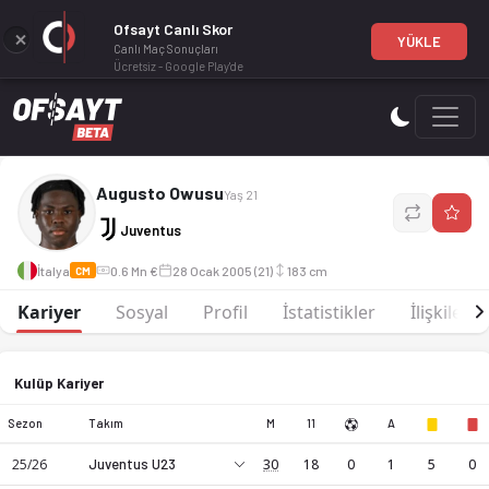
Ofsayt Canlı Skor
YÜKLE
Canlı Maç Sonuçları
Ücretsiz - Google Play'de
Augusto Owusu, CM mevkiinde profesyonel bir futbol oyuncu
Augusto Owusu
Yaş 21
Juventus
İtalya
0.6 Mn €
28 Ocak 2005 (21)
183 cm
CM
Kariyer
Sosyal
Profil
İstatistikler
İlişkiler
Kulüp Kariyer
Sezon
Takım
M
11
A
25/26
Juventus U23
30
18
0
1
5
0