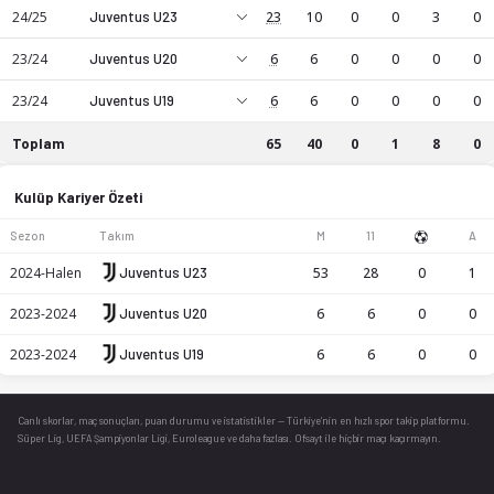
24/25
Juventus U23
23
10
0
0
3
0
Augusto Owusu, CM mevkiinde profesyonel bir futbol oyuncu
23/24
Juventus U20
6
6
0
0
0
0
23/24
Juventus U19
6
6
0
0
0
0
Toplam
65
40
0
1
8
0
Augusto Owusu kariyer istatistikleri: sezon bazında maç, gol
Kulüp Kariyer Özeti
Sezon
Takım
M
11
A
2024-Halen
Juventus U23
53
28
0
1
2023-2024
Juventus U20
6
6
0
0
2023-2024
Juventus U19
6
6
0
0
Canlı skorlar
, maç sonuçları, puan durumu ve istatistikler — Türkiye’nin en hızlı spor takip platformu.
Süper Lig, UEFA Şampiyonlar Ligi, Euroleague ve daha fazlası. Ofsayt ile hiçbir maçı kaçırmayın.