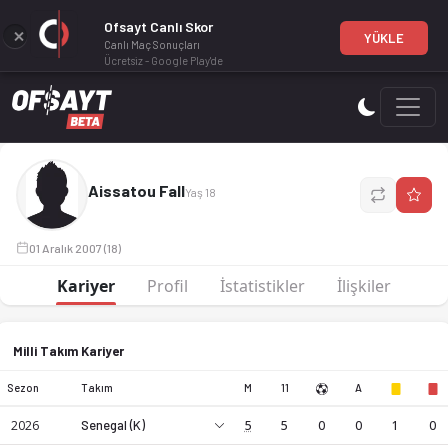
Ofsayt Canlı Skor
YÜKLE
Canlı Maç Sonuçları
Ücretsiz - Google Play'de
Aissatou Fall, profesyonel bir futbol oyuncusudur. 18 yaşınd
Aissatou Fall
Yaş 18
01 Aralık 2007 (18)
Kariyer
Profil
İstatistikler
İlişkiler
Milli Takım Kariyer
Sezon
Takım
M
11
A
Aissatou Fall, profesyonel bir futbol oyuncusudur. 18 yaşınd
2026
Senegal (K)
5
5
0
0
1
0