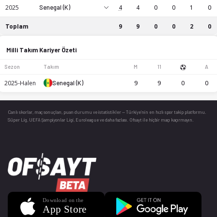
2025
Senegal (K)
4
4
0
0
1
0
Toplam
9
9
0
0
2
0
kariyer istatistikleri: sezon bazında maç, gol ve asist
Milli Takım Kariyer Özeti
Sezon
Takım
M
11
A
2025-Halen
Senegal (K)
9
9
0
0
Canlı skorlar
, maç sonuçları, puan durumu ve istatistikler — Türkiye’nin en hızlı spor takip platformu.
Süper Lig, UEFA Şampiyonlar Ligi, Euroleague ve daha fazlası. Ofsayt ile hiçbir maçı kaçırmayın.