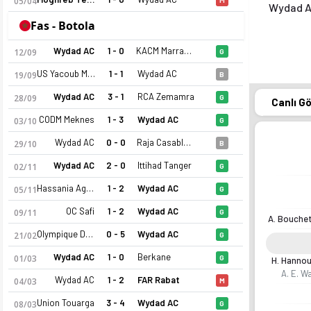
05/04
Wydad 
Fas - Botola
Wydad AC
1 - 0
KACM Marrakech
12/09
G
US Yacoub Mansour
1 - 1
Wydad AC
19/09
B
Wydad AC
3 - 1
RCA Zemamra
28/09
G
Canlı G
CODM Meknes
1 - 3
Wydad AC
03/10
G
Wydad AC
0 - 0
Raja Casablanca
29/10
B
Wydad AC
2 - 0
Ittihad Tanger
02/11
G
Hassania Agadir
1 - 2
Wydad AC
05/11
G
OC Safi
1 - 2
Wydad AC
09/11
G
A. Bouche
Olympique Dcheira
0 - 5
Wydad AC
21/02
G
Wydad AC
1 - 0
Berkane
01/03
G
H. Hannou
A. E. Wa
Wydad AC
1 - 2
FAR Rabat
04/03
M
Union Touarga
3 - 4
Wydad AC
08/03
G