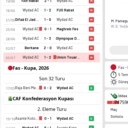
Wydad Casablanca 25-26 sezonu | Botola'de 5. sırada, 43 pua
FAR Rabat
2 - 1
Wydad AC
14/06
M
Wydad AC
1 - 2
FUS Rabat
18/06
M
Difaâ El Jadida
1 - 0
Wydad AC
21/06
M
M. Paniag
W. B. Yedd
Wydad AC
0 - 1
Maghreb Fes
25/06
M
Wydad AC
1 - 3
Olympique Dcheira
28/06
M
Berkane
2 - 0
Wydad AC
02/07
M
Wydad AC
1 - 2
Union Touarga
05/07
M
Fas - Kupa, 2026
Fas - 
5 Tem
Son 32 Turu
Güneş
Raja Beni Mellal
0 - 2
Wydad AC
17/05
G
İddaa 
CAF Konfederasyon Kupası
74759
3
2. Eleme Turu
Maç
Sonucu
Asante Kotoko
0 - 1
Wydad AC
19/10
G
Wydad AC
5 - 1
Asante Kotoko
G