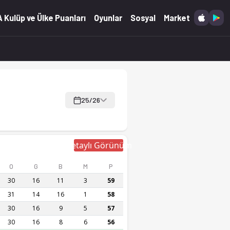
 Kulüp ve Ülke Puanları
Oyunlar
Sosyal
Market
25/26
Detaylı Görünüm
O
G
B
M
P
30
16
11
3
59
31
14
16
1
58
30
16
9
5
57
30
16
8
6
56