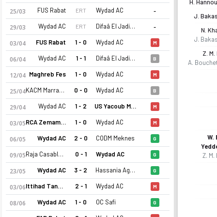
H. Hannou
-
FUS Rabat
Wydad AC
ERT
25/03
J. Baka
-
Wydad AC
Difaâ El Jadida
ERT
29/03
N. Kha
J. Baka
FUS Rabat
1 - 0
Wydad AC
03/04
M
Z. M. 
Wydad AC
1 - 1
Difaâ El Jadida
06/04
B
A. Bouche
Maghreb Fes
1 - 0
Wydad AC
12/04
M
KACM Marrakech
0 - 0
Wydad AC
25/04
B
Wydad AC
1 - 2
US Yacoub Mansour
29/04
M
RCA Zemamra
1 - 0
Wydad AC
03/05
M
W. 
Wydad AC
2 - 0
CODM Meknes
06/05
G
Yedd
Raja Casablanca
0 - 1
Wydad AC
09/05
G
Z. M. 
Wydad AC
3 - 2
Hassania Agadir
23/05
G
Ittihad Tanger
2 - 1
Wydad AC
03/06
M
Wydad AC
1 - 0
OC Safi
08/06
G