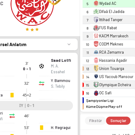
AC
Wydad AC
5
Difaâ El Jadida
6
Ittihad Tanger
7
FUS Rabat
8
KACM Marrakech
9
örsel Anlatım
CODM Meknes
10
RCA Zemamra
11
Saad Lotfi
Hassania Agadir
12
3'
M. A.
Union Touarga
0 - 1
13
Essahel
US Yacoub Mansour
14
Y. Bammou
32'
Olympique Dcheira
15
S. Tebily
OC Safi
16
45+2
ta
Şampiyonlar Ligi
IY | 0 - 1
Küme Düşme Play-off
ri
46'
fi
Fikstür
Sonuçlar
53'
H. Regragui