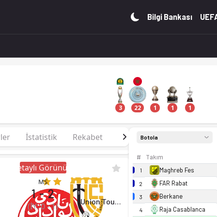
n. Kadro, fikstür ve canlı skor Ofsayt'ta.
Bilgi Bankası
UEFA
3
22
1
1
1
ler
İstatistik
Rekabet
Tarihçe
Botola
#
Takım
Detaylı Görünüm
Maghreb Fes
1
MS
FAR Rabat
2
1
-
2
Berkane
3
Union Touarga
(İY:
0
-
1
)
Raja Casablanca
4