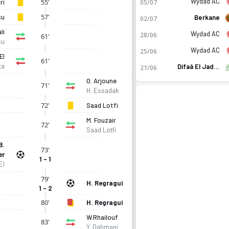
Wydad AC
55'
ri
05/07
57'
su
Berkane
02/07
li
Wydad AC
28/06
61'
su
Wydad AC
25/06
El
61'
ta
Difaâ El Jadida
21/06
O. Arjoune
71'
H. Essadak
72'
Saad Lotfi
M. Fouzair
72'
Saad Lotfi
B.
73'
er
1 - 1
El
79'
H. Regragui
1 - 2
80'
H. Regragui
W.Rhailouf
83'
Y. Dahmani