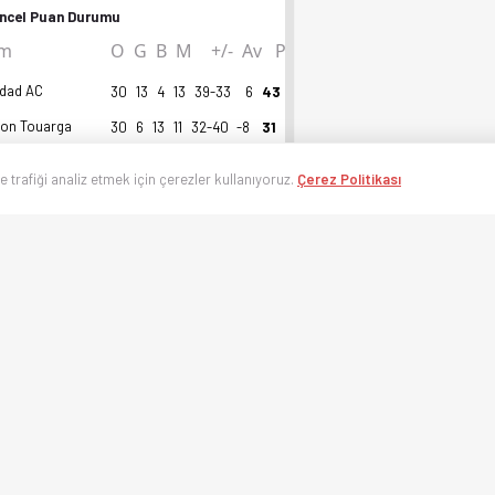
ncel Puan Durumu
ım
O
G
B
M
+/-
Av
P
dad AC
30
13
4
13
39-33
6
43
ion Touarga
30
6
13
11
32-40
-8
31
nketi
ve trafiği analiz etmek için çerezler kullanıyoruz.
Çerez Politikası
er İY Skorları
En Popüler MS Skorları
0-1
1-0
0-0
1-1
3-3
%20
%20
%40
%40
%20
kete katıldı.
Ankete Katıl
i toplandı.
d AC Form Durumu
kane
2 - 0
Wydad AC
M
d AC
1 - 3
Olympique Dcheira
M
d AC
0 - 1
Maghreb Fes
M