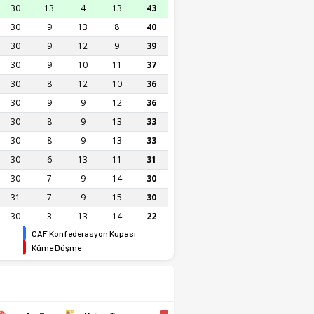
30
13
4
13
43
30
9
13
8
40
30
9
12
9
39
30
9
10
11
37
30
8
12
10
36
30
9
9
12
36
30
8
9
13
33
30
8
9
13
33
30
6
13
11
31
30
7
9
14
30
31
7
9
15
30
30
3
13
14
22
CAF Konfederasyon Kupası
Küme Düşme