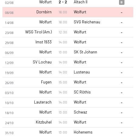
Wolfurt
2 - 2
Altach II
02/08
B
-
Dornbirn
Wolfurt
16:00
08/08
-
Wolfurt
SVG Reichenau
16:00
14/08
-
WSG Tirol (Am.)
Wolfurt
12:30
23/08
-
Imst 1933
Wolfurt
14:00
29/08
-
Wolfurt
SK St Johann
13:00
06/09
-
SV Lochau
Wolfurt
14:00
12/09
-
Wolfurt
Lustenau
14:00
19/09
-
Fugen
Wolfurt
15:00
26/09
-
Wolfurt
SC Röthis
14:00
03/10
-
Lauterach
Wolfurt
14:00
10/10
-
Wolfurt
Schwaz
13:00
18/10
-
Kitzbuhel
Wolfurt
14:00
24/10
-
Wolfurt
Hohenems
13:00
31/10