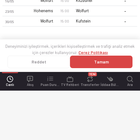
-
Wolfurt
Kitzbuhel
15:00
16/05
-
Hohenems
Wolfurt
15:00
23/05
-
Wolfurt
Kufstein
15:00
30/05
Deneyiminizi iyileştirmek, içerikleri kişiselleştirmek ve trafiği analiz etmek
için çerezler kullanıyoruz.
Çerez Politikası
Reddet
Tamam
YENİ
Canlı
Akış
Puan Durumu
TV Rehberi
Transferler
İddaa Bülteni
Ara