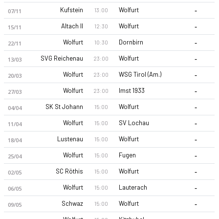
-
Kufstein
Wolfurt
13:00
07/11
-
Altach II
Wolfurt
12:30
15/11
-
Wolfurt
Dornbirn
10:30
22/11
-
SVG Reichenau
Wolfurt
23:00
13/03
-
Wolfurt
WSG Tirol (Am.)
23:00
20/03
FC Wolfurt 26-27 sezonu | Bölgesel Lig, Batı'de 7. sırada, 1 p
-
Wolfurt
Imst 1933
23:00
27/03
-
SK St Johann
Wolfurt
15:00
04/04
-
Wolfurt
SV Lochau
15:00
11/04
-
Lustenau
Wolfurt
15:00
18/04
-
Wolfurt
Fugen
15:00
25/04
-
SC Röthis
Wolfurt
15:00
02/05
-
Wolfurt
Lauterach
15:00
06/05
-
Schwaz
Wolfurt
15:00
09/05