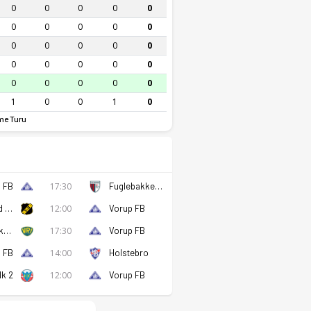
0
0
0
0
0
0
0
0
0
0
0
0
0
0
0
0
0
0
0
0
0
0
0
0
0
1
0
0
1
0
e Turu
 FB
17:30
Fuglebakken Kfum
Skovsgaard BK
12:00
Vorup FB
Vejlby-Risskov IK
17:30
Vorup FB
 FB
14:00
Holstebro
Ik 2
12:00
Vorup FB