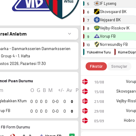
IF Lyseng
5
Skovsgaard BK
6
Vejgaard BK
7
Vejlby-Risskov IK
8
örsel Anlatım
Vorup FB
9
Norresundby FB
10
arka - Danmarksserien Danmarksserien
Yükselme Turu
Küme Düşm
 Group 4 - 1. Hafta
ustos 2026, Pazartesi 17:30
Fikstür
Sonuçlar
ncel Puan Durumu
Vorup
10/08
ım
O
G
B
M
+/-
Av
P
15/08
glebakken Kfum
21/08
0
0
0
0
0-0
0
0
Vorup
rup FB
29/08
0
0
0
0
0-0
0
0
Hobro 
05/09
 FB Form Durumu