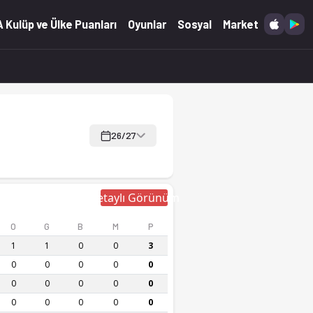
kor Ofsayt'ta.
 Kulüp ve Ülke Puanları
Oyunlar
Sosyal
Market
26/27
Detaylı Görünüm
O
G
B
M
P
1
1
0
0
3
0
0
0
0
0
0
0
0
0
0
0
0
0
0
0