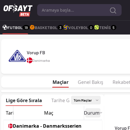
Vorup FB 26-27 sezonu | Danmarksserien Danmarksserien 26/2
FUTBOL
19
BASKETBOL
3
VOLEYBOL
0
TENİS
5
Vorup FB
Danimarka
Maçlar
Genel Bakış
Rekabe
Lige Göre Sırala
Tarihe Göre Sırala
Tüm Maçlar
Tarih
Maç
Durum
Danimarka - Danmarksserien
Vorup 