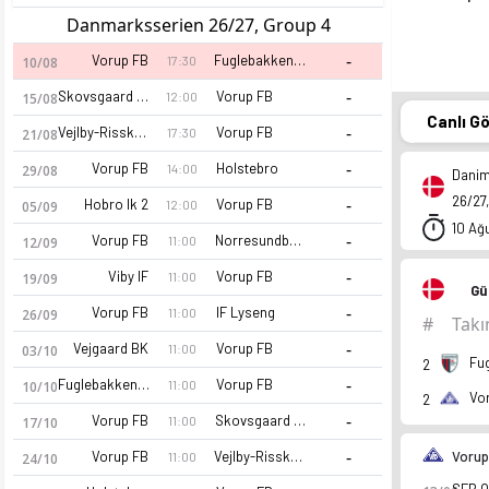
Danmarksserien 26/27, Group 4
-
Vorup FB
Fuglebakken Kfum
17:30
10/08
-
Skovsgaard BK
Vorup FB
12:00
15/08
Canlı G
-
Vejlby-Risskov IK
Vorup FB
17:30
21/08
-
Vorup FB
Holstebro
14:00
29/08
Danim
26/27,
-
Hobro Ik 2
Vorup FB
12:00
05/09
10 Ağ
-
Vorup FB
Norresundby FB
11:00
12/09
-
Viby IF
Vorup FB
11:00
19/09
Gü
-
Vorup FB
IF Lyseng
11:00
26/09
#
Tak
-
Vejgaard BK
Vorup FB
11:00
03/10
Fu
2
-
Fuglebakken Kfum
Vorup FB
11:00
10/10
Vo
2
-
Vorup FB
Skovsgaard BK
11:00
17/10
-
Vorup FB
Vejlby-Risskov IK
Vorup
11:00
24/10