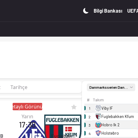
7, Group 4'de 2. sırada, 0 puan. Kadro, fikstür ve canlı s
Bilgi Bankası
UEFA
t
Tarihçe
Danmarksserien Danmarksserien 26/27, Group 4
#
Takım
Detaylı Görünüm
Viby IF
1
Yarın
Fuglebakken Kfum
2
17:30
Hobro Ik 2
3
Holstebro
4
FB
Fuglebakken Kfum