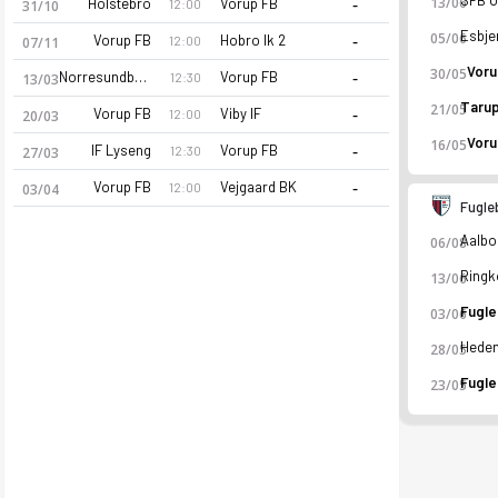
-
13/06
Holstebro
Vorup FB
12:00
31/10
-
05/06
Vorup FB
Hobro Ik 2
12:00
07/11
Voru
30/05
-
Norresundby FB
Vorup FB
12:30
13/03
21/05
-
Vorup FB
Viby IF
12:00
20/03
Voru
16/05
-
IF Lyseng
Vorup FB
12:30
27/03
-
Vorup FB
Vejgaard BK
12:00
03/04
Fugle
06/08
Vorup FB 26-27 sezonu | Danmarksserien Danmarksserien 26/2
13/06
03/06
28/05
23/05