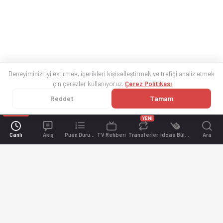
Deneyiminizi iyileştirmek, içerikleri kişiselleştirmek ve trafiği analiz etmek
için çerezler kullanıyoruz.
Çerez Politikası
Reddet
Tamam
YENİ
Canlı
Akış
Puan Durumu
TV Rehberi
Transferler
İddaa Bülteni
Ara