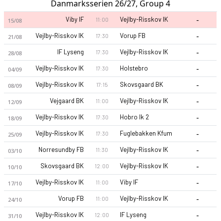
Danmarksserien 26/27, Group 4
-
Viby IF
Vejlby-Risskov IK
11:00
15/08
-
Vejlby-Risskov IK
Vorup FB
17:30
21/08
-
IF Lyseng
Vejlby-Risskov IK
17:30
28/08
-
Vejlby-Risskov IK
Holstebro
17:30
04/09
-
Vejlby-Risskov IK
Skovsgaard BK
17:15
08/09
-
Vejgaard BK
Vejlby-Risskov IK
11:00
12/09
-
Vejlby-Risskov IK
Hobro Ik 2
17:30
18/09
-
Vejlby-Risskov IK
Fuglebakken Kfum
17:30
25/09
-
Norresundby FB
Vejlby-Risskov IK
11:30
03/10
-
Skovsgaard BK
Vejlby-Risskov IK
12:00
10/10
-
Vejlby-Risskov IK
Viby IF
11:00
17/10
-
Vorup FB
Vejlby-Risskov IK
11:00
24/10
-
Vejlby-Risskov IK
IF Lyseng
12:00
31/10