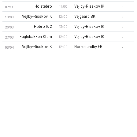
-
Holstebro
Vejlby-Risskov IK
11:00
07/11
-
Vejlby-Risskov IK
Vejgaard BK
12:00
13/03
-
Hobro Ik 2
Vejlby-Risskov IK
13:00
20/03
-
Fuglebakken Kfum
Vejlby-Risskov IK
12:00
27/03
-
Vejlby-Risskov IK
Norresundby FB
12:00
03/04
Vejlby-Risskov IK 26-27 sezonu | Danmarksserien Danmarksser