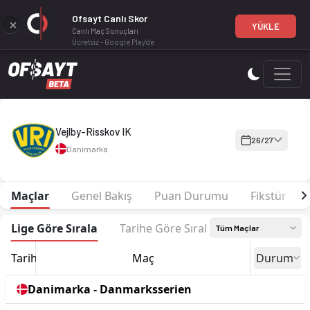
Ofsayt Canlı Skor
YÜKLE
Canlı Maç Sonuçları
Ücretsiz - Google Play'de
Vejlby-Risskov IK 26-27 sezonu | Danmarksserien Danmarksser
Vejlby-Risskov IK
26/27
Danimarka
Maçlar
Genel Bakış
Puan Durumu
Fikstür
Lige Göre Sırala
Tarihe Göre Sırala
Tüm Maçlar
Tarih
Maç
Durum
Danimarka - Danmarksserien