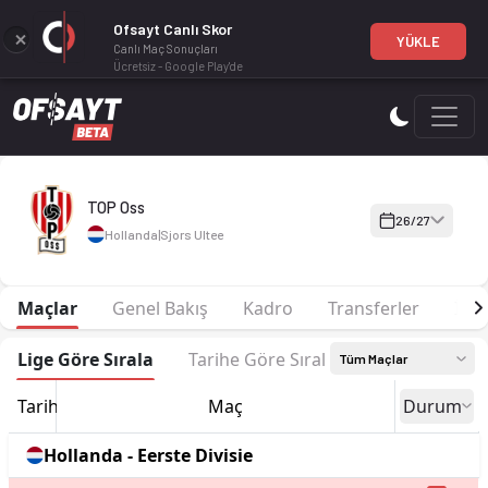
Ofsayt Canlı Skor
YÜKLE
Canlı Maç Sonuçları
Ücretsiz - Google Play'de
TOP Oss 26-27 sezonu | Eerste Divisie'de 18. sırada, 0 puan. 
TOP Oss
26/27
Hollanda
|
Sjors Ultee
Maçlar
Genel Bakış
Kadro
Transferler
İsta
Lige Göre Sırala
Tarihe Göre Sırala
Tüm Maçlar
Tarih
Maç
Durum
Hollanda - Eerste Divisie