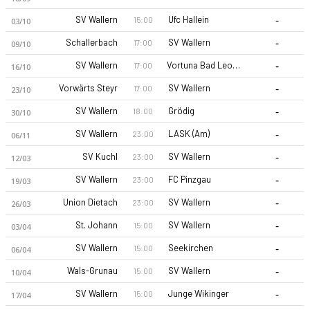
-
SV Wallern
Ufc Hallein
15:00
03/10
-
Schallerbach
SV Wallern
17:00
09/10
-
SV Wallern
Vortuna Bad Leonfelden
17:00
16/10
-
Vorwärts Steyr
SV Wallern
17:00
23/10
-
SV Wallern
Grödig
18:00
SV Wallern 26-27 sezonu | Regionalliga Nord'de 6. sırada, 3 
30/10
-
SV Wallern
LASK (Am)
23:00
06/11
-
SV Kuchl
SV Wallern
23:00
12/03
-
SV Wallern
FC Pinzgau
23:00
19/03
-
Union Dietach
SV Wallern
23:00
26/03
-
St. Johann
SV Wallern
15:00
03/04
-
SV Wallern
Seekirchen
15:00
06/04
-
Wals-Grunau
SV Wallern
15:00
10/04
-
SV Wallern
Junge Wikinger
15:00
17/04