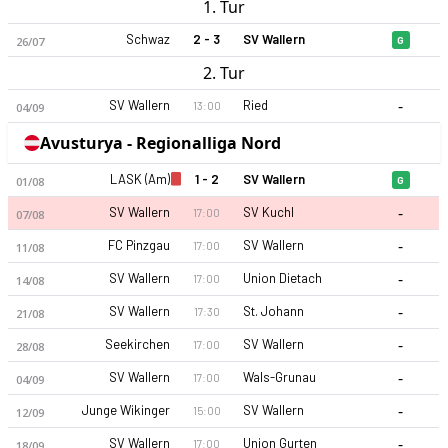
1. Tur
Schwaz
2 - 3
SV Wallern
26/07
G
2. Tur
-
SV Wallern
Ried
13:00
04/09
Avusturya - Regionalliga Nord
LASK (Am)
1 - 2
SV Wallern
01/08
G
-
SV Wallern
SV Kuchl
17:00
07/08
-
FC Pinzgau
SV Wallern
17:00
11/08
-
SV Wallern
Union Dietach
17:00
14/08
-
SV Wallern
St. Johann
17:30
21/08
-
Seekirchen
SV Wallern
17:00
28/08
-
SV Wallern
Wals-Grunau
17:00
04/09
-
Junge Wikinger
SV Wallern
15:00
12/09
-
SV Wallern
Union Gurten
17:00
18/09