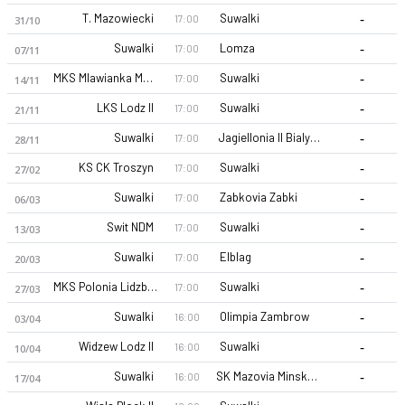
-
T. Mazowiecki
Suwalki
17:00
31/10
-
Suwalki
Lomza
17:00
07/11
-
MKS Mlawianka Mlawa
Suwalki
17:00
14/11
-
LKS Lodz II
Suwalki
17:00
21/11
-
Suwalki
Jagiellonia II Bialystok
17:00
28/11
Wigry Suwalki 26-27 sezonu | III Liga, Group 1'de 3. sırada, 
-
KS CK Troszyn
Suwalki
17:00
27/02
-
Suwalki
Zabkovia Zabki
17:00
06/03
-
Swit NDM
Suwalki
17:00
13/03
-
Suwalki
Elblag
17:00
20/03
-
MKS Polonia Lidzbark Warminski
Suwalki
17:00
27/03
-
Suwalki
Olimpia Zambrow
16:00
03/04
-
Widzew Lodz II
Suwalki
16:00
10/04
-
Suwalki
SK Mazovia Minsk Mazowiecki
16:00
17/04