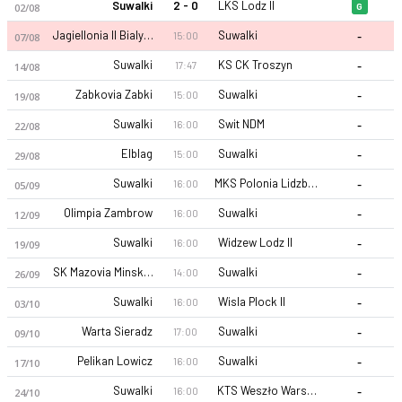
Suwalki
2 - 0
LKS Lodz II
02/08
G
-
Jagiellonia II Bialystok
Suwalki
15:00
07/08
-
Suwalki
KS CK Troszyn
17:47
14/08
-
Zabkovia Zabki
Suwalki
15:00
19/08
-
Suwalki
Swit NDM
16:00
22/08
-
Elblag
Suwalki
15:00
29/08
-
Suwalki
MKS Polonia Lidzbark Warminski
16:00
05/09
-
Olimpia Zambrow
Suwalki
16:00
12/09
-
Suwalki
Widzew Lodz II
16:00
19/09
-
SK Mazovia Minsk Mazowiecki
Suwalki
14:00
26/09
-
Suwalki
Wisla Plock II
16:00
03/10
-
Warta Sieradz
Suwalki
17:00
09/10
-
Pelikan Lowicz
Suwalki
16:00
17/10
-
Suwalki
KTS Weszło Warszawa
16:00
24/10