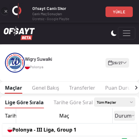
Ofsayt Canlı Skor
YÜKLE
Canlı Maç Sonuçları
Ücretsiz - Google Play'de
Wigry Suwalki 26-27 sezonu | III Liga, Group 1'de 3. sırada, 
Wigry Suwalki
26/27
Polonya
Maçlar
Genel Bakış
Transferler
Puan Durumu
Lige Göre Sırala
Tarihe Göre Sırala
Tüm Maçlar
Tarih
Maç
Durum
Polonya - III Liga, Group 1