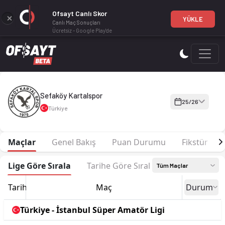
Ofsayt Canlı Skor
YÜKLE
Canlı Maç Sonuçları
Ücretsiz - Google Play'de
Sefaköy Kartalspor 25-26 sezonu | İstanbul Süper Amatör Ligi
Sefaköy Kartalspor
25/26
Türkiye
Maçlar
Genel Bakış
Puan Durumu
Fikstür
Lige Göre Sırala
Tarihe Göre Sırala
Tüm Maçlar
Tarih
Maç
Durum
Türkiye - İstanbul Süper Amatör Ligi