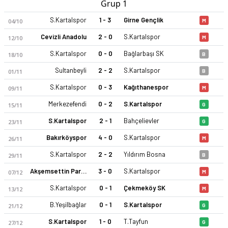
Grup 1
S.Kartalspor
1 - 3
Girne Gençlik
04/10
M
Cevizli Anadolu
2 - 0
S.Kartalspor
12/10
M
S.Kartalspor
0 - 0
Bağlarbaşı SK
18/10
B
Sultanbeyli
2 - 2
S.Kartalspor
01/11
B
S.Kartalspor
0 - 3
Kağıthanespor
09/11
M
Merkezefendi
0 - 2
S.Kartalspor
15/11
G
S.Kartalspor
2 - 1
Bahçelievler
23/11
G
Bakırköyspor
4 - 0
S.Kartalspor
26/11
M
S.Kartalspor
2 - 2
Yıldırım Bosna
29/11
B
Akşemsettin Parseller
3 - 0
S.Kartalspor
07/12
M
S.Kartalspor
0 - 1
Çekmeköy SK
13/12
M
B.Yeşilbağlar
0 - 1
S.Kartalspor
21/12
G
S.Kartalspor
1 - 0
T.Tayfun
27/12
G