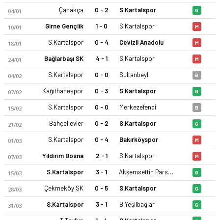
Çanakça
0 - 2
S.Kartalspor
04/01
G
Girne Gençlik
1 - 0
S.Kartalspor
10/01
M
S.Kartalspor
0 - 4
Cevizli Anadolu
18/01
M
Bağlarbaşı SK
4 - 1
S.Kartalspor
24/01
M
S.Kartalspor
0 - 0
Sultanbeyli
04/02
B
Sefaköy Kartalspor 25-26 sezonu | İstanbul Süper Amatör Ligi
Kağıthanespor
0 - 3
S.Kartalspor
07/02
G
S.Kartalspor
0 - 0
Merkezefendi
15/02
B
Bahçelievler
0 - 2
S.Kartalspor
21/02
G
S.Kartalspor
0 - 4
Bakırköyspor
01/03
M
Yıldırım Bosna
2 - 1
S.Kartalspor
07/03
M
S.Kartalspor
3 - 1
Akşemsettin Parseller
15/03
G
Çekmeköy SK
0 - 5
S.Kartalspor
28/03
G
S.Kartalspor
3 - 1
B.Yeşilbağlar
31/03
G