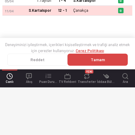
T.Tayfun
1 - 4
S.Kartalspor
05/04
G
S.Kartalspor
12 - 1
Çanakça
11/04
G
Deneyiminizi iyileştirmek, içerikleri kişiselleştirmek ve trafiği analiz etmek
için çerezler kullanıyoruz.
Çerez Politikası
Reddet
Tamam
YENİ
Canlı
Akış
Puan Durumu
TV Rehberi
Transferler
İddaa Bülteni
Ara