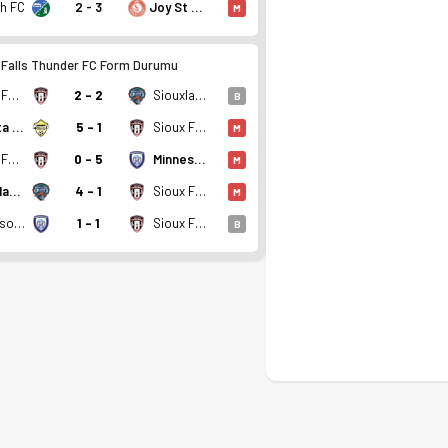
th FC
2 - 3
Joy St Louis Park
M
 Falls Thunder FC Form Durumu
Sioux Falls Thunder FC
2 - 2
Siouxland United FC
B
Dakota Fusion FC
5 - 1
Sioux Falls Thunder FC
M
Sioux Falls Thunder FC
0 - 5
Minnesota Blizzard FC
M
8 puan. Kadro, fikstür ve canlı skor Ofsayt'ta.
Siouxland United FC
4 - 1
Sioux Falls Thunder FC
M
Minnesota Blizzard FC
1 - 1
Sioux Falls Thunder FC
B