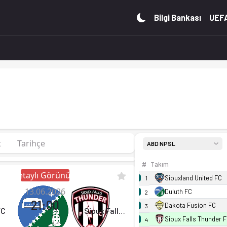
8 puan. Kadro, fikstür ve canlı skor Ofsayt'ta.
Bilgi Bankası
UEFA
t
Tarihçe
ABD NPSL
#
Takım
Detaylı Görünüm
Siouxland United FC
1
13.06.2026
Duluth FC
2
21:00
Dakota Fusion FC
3
FC
Sioux Falls Thunder FC
Sioux Falls Thunder 
4