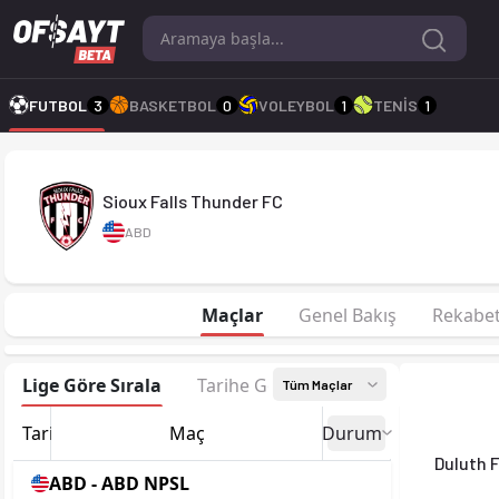
Sioux Falls Thunder FC 2026 sezonu | ABD NPSL'de 4. sırada, 
FUTBOL
3
BASKETBOL
0
VOLEYBOL
1
TENİS
1
Sioux Falls Thunder FC
ABD
Maçlar
Genel Bakış
Rekabe
Lige Göre Sırala
Tarihe Göre Sırala
Tüm Maçlar
Tarih
Maç
Durum
Duluth 
ABD - ABD NPSL