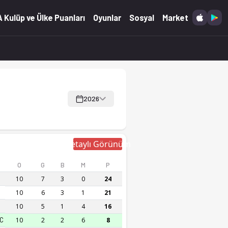
 Kulüp ve Ülke Puanları
Oyunlar
Sosyal
Market
2026
Detaylı Görünüm
O
G
B
M
P
10
7
3
0
24
10
6
3
1
21
10
5
1
4
16
FC
10
2
2
6
8