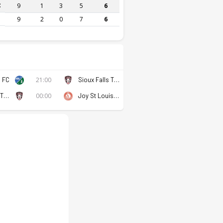
C
9
1
3
5
6
9
2
0
7
6
h FC
21:00
Sioux Falls Thunder FC
Sioux Falls Thunder FC
00:00
Joy St Louis Park