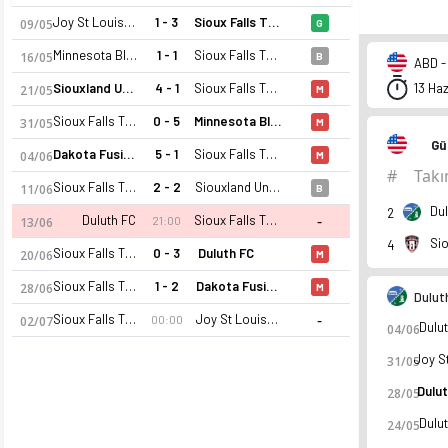
Joy St Louis Park
1 - 3
Sioux Falls Thunder FC
09/05
G
Minnesota Blizzard FC
1 - 1
Sioux Falls Thunder FC
16/05
B
ABD -
Siouxland United FC
4 - 1
Sioux Falls Thunder FC
13 Ha
21/05
M
Sioux Falls Thunder FC
0 - 5
Minnesota Blizzard FC
31/05
M
Gü
Dakota Fusion FC
5 - 1
Sioux Falls Thunder FC
04/06
M
#
Tak
Sioux Falls Thunder FC
2 - 2
Siouxland United FC
11/06
B
Dul
2
-
Duluth FC
Sioux Falls Thunder FC
21:00
13/06
4
Sioux Falls Thunder FC
0 - 3
Duluth FC
20/06
M
Sioux Falls Thunder FC
1 - 2
Dakota Fusion FC
28/06
M
Dulut
-
Sioux Falls Thunder FC
Joy St Louis Park
00:00
02/07
Dulu
04/06
31/05
Dulu
28/05
Dulu
24/05