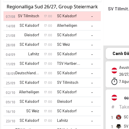
Regionalliga Sud 26/27, Group Steiermark
SV 
-
SV Tillmitsch
SC Kalsdorf
17:00
07/08
-
SC Kalsdorf
Allerheiligen
17:00
14/08
-
Gleisdorf
SC Kalsdorf
17:00
21/08
-
SC Kalsdorf
SC Weiz
17:00
28/08
Canlı G
-
Lafnitz
SC Kalsdorf
17:00
04/09
-
SC Kalsdorf
TSV Hartberg II
17:00
11/09
Avust
-
Deutschlandsberger
SC Kalsdorf
17:00
18/09
26/27,
7 Ağu
-
SC Kalsdorf
SV Tillmitsch
17:00
25/09
-
Allerheiligen
SC Kalsdorf
17:00
02/10
Gü
-
SC Kalsdorf
Gleisdorf
17:00
09/10
#
Tak
-
SC Weiz
SC Kalsdorf
17:00
16/10
SC
1
-
SC Kalsdorf
Lafnitz
17:00
23/10
SV 
1