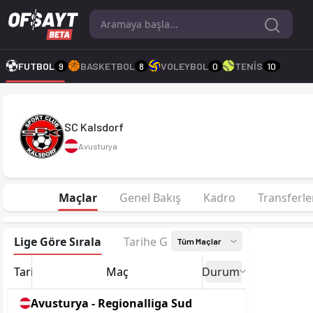
SC Kalsdorf 26-27 sezonu | Regionalliga Sud Regionalliga Sud
FUTBOL
9
BASKETBOL
8
VOLEYBOL
0
TENİS
10
SC Kalsdorf
Avusturya
Maçlar
Genel Bakış
Kadro
Transferle
Lige Göre Sırala
Tarihe Göre Sırala
Tüm Maçlar
Tarih
Maç
Durum
Avusturya - Regionalliga Sud