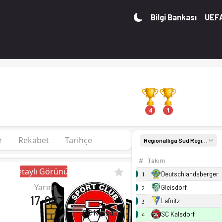
 26/27, Group Steiermark'de 1. sırada, 0 puan. Kadro, fikst
Bilgi Bankası
UEFA
4
1
r
Rekabet
Tarihçe
Regionalliga Sud Regionalliga Sud 26/27, Group Steiermark
#
Takım
Detaylı Görünüm
Deutschlandsberger
1
Yarın
Gleisdorf
2
17:00
Lafnitz
3
SC Kalsdorf
SC Kalsdorf
4