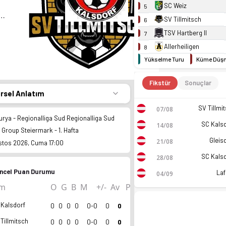
SC Weiz
5
Tillmitsch
SV Tillmitsch
6
TSV Hartberg II
7
Allerheiligen
8
Yükselme Turu
Küme Düşm
Fikstür
Sonuçlar
örsel Anlatım
SV Tillmi
07/08
urya - Regionalliga Sud Regionalliga Sud
SC Kals
14/08
 Group Steiermark - 1. Hafta
Gleis
21/08
stos 2026, Cuma 17:00
SC Kals
28/08
ncel Puan Durumu
Laf
04/09
ım
O
G
B
M
+/-
Av
P
 Kalsdorf
0
0
0
0
0-0
0
0
Tillmitsch
0
0
0
0
0-0
0
0