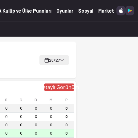
ür ve canlı skor Ofsayt'ta.
 Kulüp ve Ülke Puanları
Oyunlar
Sosyal
Market
26/27
Detaylı Görünüm
O
G
B
M
P
0
0
0
0
0
0
0
0
0
0
0
0
0
0
0
0
0
0
0
0