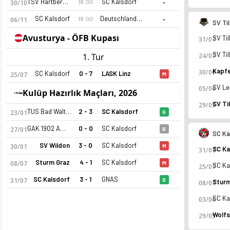
-
TSV Hartberg II
SC Kalsdorf
18:00
30/10
-
SC Kalsdorf
Deutschlandsberger
18:00
06/11
SV Ti
Avusturya - ÖFB Kupası
31/07
1. Tur
24/07
30/06
SC Kalsdorf
0 - 7
LASK Linz
25/07
M
05/06
Kulüp Hazırlık Maçları, 2026
29/05
SC Kalsdorf 26-27 sezonu | Regionalliga Sud Regionalliga Sud
TUS Bad Waltersdorf
2 - 3
SC Kalsdorf
23/01
G
GAK 1902 Amateure
0 - 0
SC Kalsdorf
27/01
B
SC Ka
SV Wildon
3 - 0
SC Kalsdorf
30/01
M
31/07
Sturm Graz
4 - 1
SC Kalsdorf
08/07
M
25/07
SC Kalsdorf
3 - 1
GNAS
31/07
G
08/07
03/06
29/05