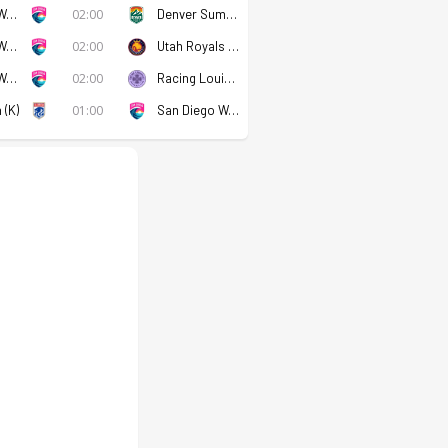
San Diego Wave (K)
02:00
Denver Summit FC (K)
San Diego Wave (K)
02:00
Utah Royals (K)
San Diego Wave (K)
02:00
Racing Louisville (K)
 (K)
01:00
San Diego Wave (K)
'ta.