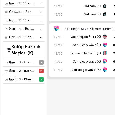
-
Racing Louisville (K)
San Diego Wave (K)
22:30
25/09
Gotham (K)
3
18/07
-
Orlando Pride (K)
San Diego Wave (K)
00:00
03/10
Gotham (K)
16/07
-
NC Courage (K)
San Diego Wave (K)
23:00
17/10
-
San Diego Wave (K)
Boston Legacy FC (K)
23:00
San Diego Wave (K) Form Durumu
25/10
-
Washington Spirit (K)
Bay FC (K)
San Diego Wave (K)
02/08
22:00
01/11
San Diego Wave (K)
0
27/07
Kulüp Hazırlık
Maçları (K)
Kansas City NWSL (K)
2
18/07
San Diego Wave (K)
0
12/07
Kansas City NWSL (K)
1 - 1
San Diego Wave (K)
15/02
B
San Diego Wave (K)
2
05/07
San Diego Wave (K)
2 - 5
Denver Summit FC (K)
21/02
M
Portland Thorns FC (K)
3 - 4
San Diego Wave (K)
28/06
G