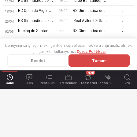
-
RS Gimnastica de Torrelavega U19
Club Bansander U19
15:00
11/04
-
RC Celta de Vigo U19
RS Gimnastica de Torrelavega U19
15:00
18/04
-
RS Gimnastica de Torrelavega U19
Real Aviles CF Sad Juvenil
15:00
25/04
-
Racing de Santander U19
RS Gimnastica de Torrelavega U19
15:00
02/05
Deneyiminizi iyileştirmek, içerikleri kişiselleştirmek ve trafiği analiz etmek
için çerezler kullanıyoruz.
Çerez Politikası
Reddet
Tamam
YENİ
Canlı
Akış
Puan Durumu
TV Rehberi
Transferler
İddaa Bülteni
Ara