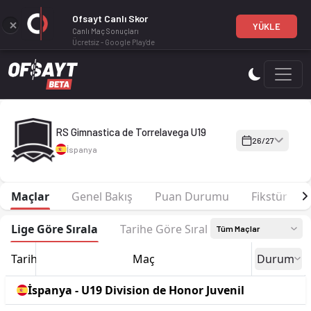
Ofsayt Canlı Skor
YÜKLE
Canlı Maç Sonuçları
Ücretsiz - Google Play'de
RS Gimnastica de Torrelavega U19 26-27 sezonu | U19 Divisio
RS Gimnastica de Torrelavega U19
26/27
İspanya
Maçlar
Genel Bakış
Puan Durumu
Fikstür
Lige Göre Sırala
Tarihe Göre Sırala
Tüm Maçlar
Tarih
Maç
Durum
İspanya - U19 Division de Honor Juvenil