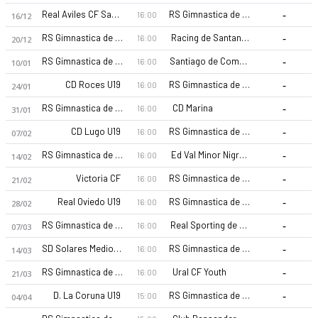
-
Real Aviles CF Sad Juvenil
RS Gimnastica de Torrelavega U19
16:00
16/12
-
RS Gimnastica de Torrelavega U19
Racing de Santander U19
16:00
20/12
-
RS Gimnastica de Torrelavega U19
Santiago de Compostela CF U19
16:00
10/01
-
CD Roces U19
RS Gimnastica de Torrelavega U19
16:00
24/01
-
RS Gimnastica de Torrelavega U19
CD Marina
16:00
31/01
RS Gimnastica de Torrelavega U19 26-27 sezonu | U19 Divisio
-
CD Lugo U19
RS Gimnastica de Torrelavega U19
16:00
07/02
-
RS Gimnastica de Torrelavega U19
Ed Val Minor Nigran U19
16:00
14/02
-
Victoria CF
RS Gimnastica de Torrelavega U19
16:00
21/02
-
Real Oviedo U19
RS Gimnastica de Torrelavega U19
16:00
28/02
-
RS Gimnastica de Torrelavega U19
Real Sporting de Gijon U19
16:00
07/03
-
SD Solares Medio Cudeyo U19
RS Gimnastica de Torrelavega U19
16:00
14/03
-
RS Gimnastica de Torrelavega U19
Ural CF Youth
16:00
21/03
-
D. La Coruna U19
RS Gimnastica de Torrelavega U19
15:00
04/04