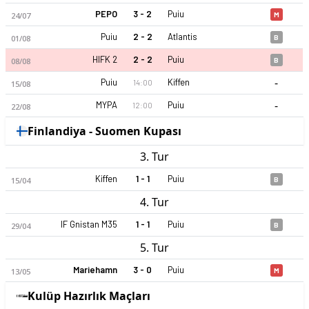
PEPO
3 - 2
Puiu
24/07
M
Puiu
2 - 2
Atlantis
01/08
B
HIFK 2
2 - 2
Puiu
08/08
B
-
Puiu
Kiffen
14:00
15/08
-
MYPA
Puiu
12:00
22/08
Puiu 2026 sezonu | Kakkonen Playoffları Grup A'de 8. sırada,
Finlandiya - Suomen Kupası
3. Tur
Kiffen
1 - 1
Puiu
15/04
B
4. Tur
IF Gnistan M35
1 - 1
Puiu
29/04
B
5. Tur
Mariehamn
3 - 0
Puiu
13/05
M
Kulüp Hazırlık Maçları