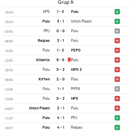
Grup A
HPS
1 - 3
Puiu
18/04
G
Puiu
3 - 1
Union Plaani
25/04
G
PPJ
0 - 0
Puiu
03/05
B
Reipas
3 - 1
Puiu
08/05
M
Puiu
1 - 2
PEPO
16/05
M
Atlantis
8 - 0
Puiu
22/05
M
Puiu
0 - 2
HIFK 2
29/05
M
Kiffen
2 - 0
Puiu
08/06
M
Puiu
1 - 1
MYPA
13/06
B
Puiu
0 - 2
HPS
27/06
M
Union Plaani
2 - 1
Puiu
04/07
M
Puiu
4 - 1
PPJ
11/07
G
Puiu
4 - 1
Reipas
18/07
G