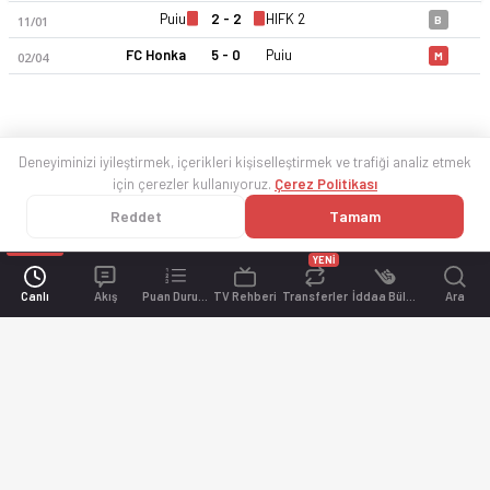
Puiu
2 - 2
HIFK 2
11/01
B
FC Honka
5 - 0
Puiu
02/04
M
Deneyiminizi iyileştirmek, içerikleri kişiselleştirmek ve trafiği analiz etmek
için çerezler kullanıyoruz.
Çerez Politikası
Reddet
Tamam
YENİ
Canlı
Akış
Puan Durumu
TV Rehberi
Transferler
İddaa Bülteni
Ara