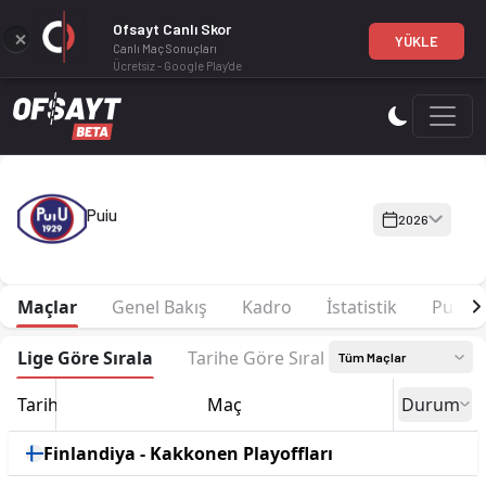
Ofsayt Canlı Skor
YÜKLE
Canlı Maç Sonuçları
Ücretsiz - Google Play'de
Puiu 2026 sezonu | Kakkonen Playoffları Grup A'de 8. sırada,
Puiu
2026
Maçlar
Genel Bakış
Kadro
İstatistik
Puan 
Lige Göre Sırala
Tarihe Göre Sırala
Tüm Maçlar
Tarih
Maç
Durum
Finlandiya - Kakkonen Playoffları