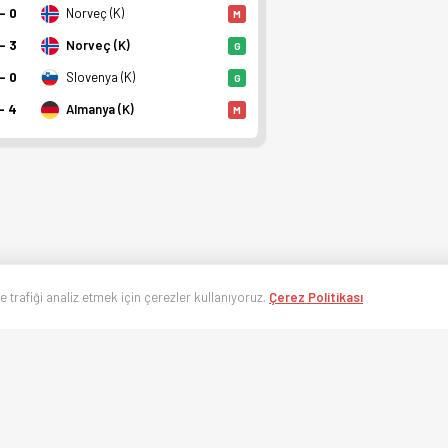
- 0
Norveç (K)
M
- 3
Norveç (K)
G
- 0
Slovenya (K)
G
- 4
Almanya (K)
M
ve trafiği analiz etmek için çerezler kullanıyoruz.
Çerez Politikası