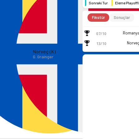
Sonraki Tur
Eleme Playoffl
Fikstür
Sonuçlar
Romanya 
07/10
Norveç
13/10
Norveç (K)
G. Grainger