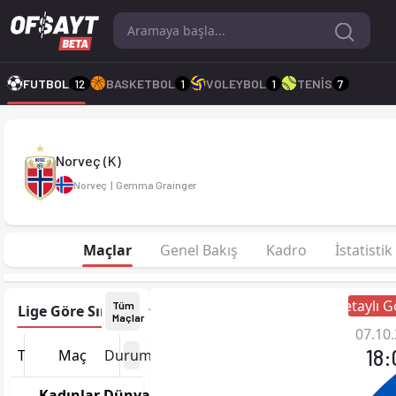
Norveç (K) 2026 sezonu | Kadınlar Dünya Şampiyonası Elemele
FUTBOL
12
BASKETBOL
1
VOLEYBOL
1
TENİS
7
Norveç (K)
Norveç
|
Gemma Grainger
Maçlar
Genel Bakış
Kadro
İstatistik
Detaylı 
Tüm
Lige Göre Sırala
Tarihe Göre Sırala
Maçlar
07.10
18:
Tarih
Maç
Durum
Kadınlar Dünya