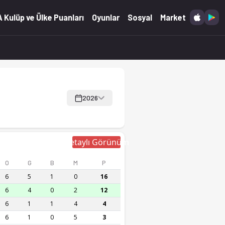
anlı skor Ofsayt'ta.
 Kulüp ve Ülke Puanları
Oyunlar
Sosyal
Market
2026
Detaylı Görünüm
O
G
B
M
P
6
5
1
0
16
6
4
0
2
12
6
1
1
4
4
6
1
0
5
3