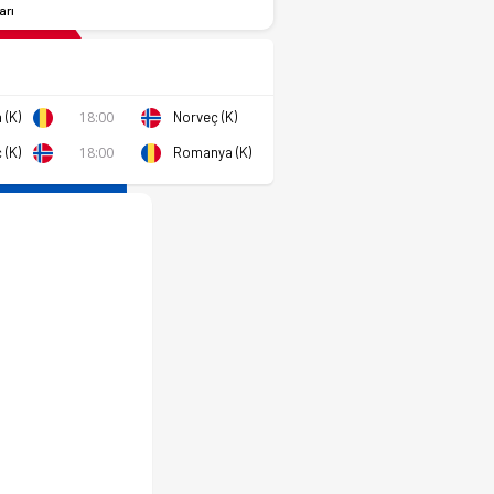
arı
(K)
18:00
Norveç (K)
 (K)
18:00
Romanya (K)