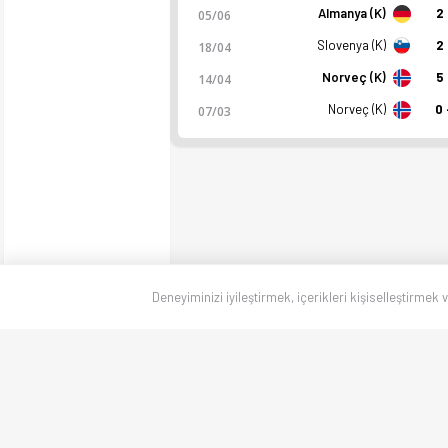
Almanya (K)
2 
05/06
Slovenya (K)
2 
18/04
Norveç (K)
5 
14/04
Norveç (K)
0 
07/03
Deneyiminizi iyileştirmek, içerikleri kişiselleştirmek 