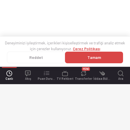
Deneyiminizi iyileştirmek, içerikleri kişiselleştirmek ve trafiği analiz etmek
için çerezler kullanıyoruz.
Çerez Politikası
Reddet
Tamam
YENİ
Canlı
Akış
Puan Durumu
TV Rehberi
Transferler
İddaa Bülteni
Ara