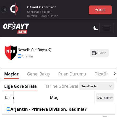
Ofsayt Canlı Skor
YÜKLE
Canlı Maç Sonuçları
Ücretsiz - Google Play'de
Newells Old Boys (K) 2026 sezonu | Primera Division, Kadınla
Newells Old Boys (K)
2026
Arjantin
Maçlar
Genel Bakış
Puan Durumu
Fikstür
Lige Göre Sırala
Tarihe Göre Sırala
Tüm Maçlar
Tarih
Maç
Durum
Arjantin - Primera Division, Kadınlar