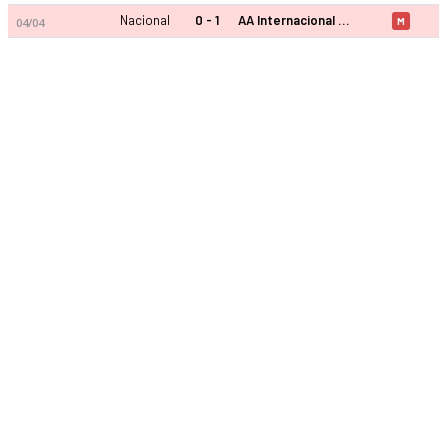
Nacional
0 - 1
AA Internacional Bebedouro SP
04/04
M
Nacional AC SP 2026 sezonu | Paulista, Segunda Divisao U23'd