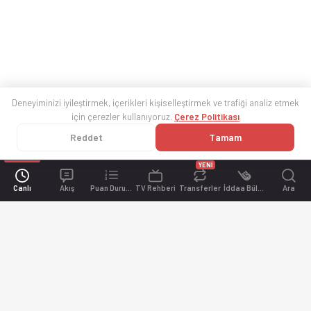
Deneyiminizi iyileştirmek, içerikleri kişiselleştirmek ve trafiği analiz etmek
için çerezler kullanıyoruz.
Çerez Politikası
Reddet
Tamam
YENİ
Canlı
Akış
Puan Durumu
TV Rehberi
Transferler
İddaa Bülteni
Ara