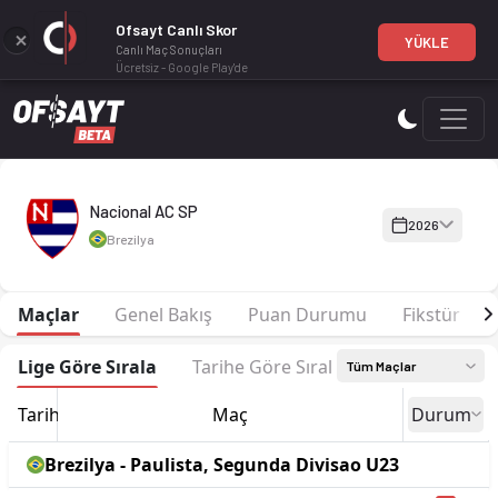
Ofsayt Canlı Skor
YÜKLE
Canlı Maç Sonuçları
Ücretsiz - Google Play'de
Nacional AC SP 2026 sezonu | Paulista, Segunda Divisao U23'd
Nacional AC SP
2026
Brezilya
Maçlar
Genel Bakış
Puan Durumu
Fikstür
Lige Göre Sırala
Tarihe Göre Sırala
Tüm Maçlar
Tarih
Maç
Durum
Brezilya - Paulista, Segunda Divisao U23