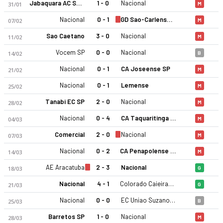
Jabaquara AC SP U23
1 - 0
Nacional
31/01
M
Nacional
0 - 1
GD Sao-Carlense SP
07/02
M
Sao Caetano
3 - 0
Nacional
11/02
M
Vocem SP
0 - 0
Nacional
14/02
B
Nacional
0 - 1
CA Joseense SP
21/02
M
Nacional
0 - 1
Lemense
25/02
M
Tanabi EC SP
2 - 0
Nacional
28/02
M
Nacional
0 - 4
CA Taquaritinga SP
04/03
M
Comercial
2 - 0
Nacional
07/03
M
Nacional
0 - 2
CA Penapolense SP U23
14/03
M
AE Aracatuba
2 - 3
Nacional
18/03
G
Nacional
4 - 1
Colorado Caieiras FC SP
21/03
G
Nacional
0 - 0
EC Uniao Suzano SP
25/03
B
Barretos SP
1 - 0
Nacional
28/03
M