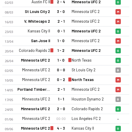
Austin FC II
2 - 4
Minnesota UFC 2
02/03
G
St Louis City 2
3 - 0
Minnesota UFC 2
08/03
M
V, Whitecaps 2
2 - 1
Minnesota UFC 2
16/03
M
Kansas City II
0 - 1
Minnesota UFC 2
23/03
G
San Jose II
1 - 0
Minnesota UFC 2
13/04
M
Colorado Rapids 2
1 - 2
Minnesota UFC 2
20/04
G
Minnesota UFC 2
1 - 0
North Texas
26/04
G
Minnesota UFC 2
0 - 0
St Louis City 2
02/05
B
Minnesota UFC 2
0 - 2
North Texas
10/05
M
Portland Timbers II
2 - 1
Minnesota UFC 2
14/05
M
Minnesota UFC 2
1 - 1
Houston Dynamo 2
17/05
B
Minnesota UFC 2
2 - 0
Colorado Rapids 2
24/05
G
-
Minnesota UFC 2
Los Angeles FC 2
00:00
01/06
Minnesota UFC 2
4 - 3
Kansas City II
09/06
G