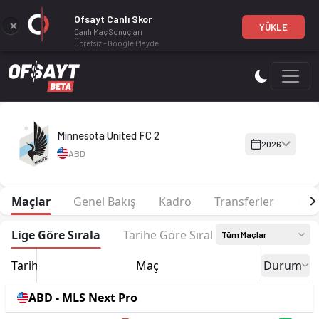
Ofsayt Canlı Skor
YÜKLE
Canlı Maç Sonuçları
Ücretsiz - Google Play'de
Minnesota United FC 2 2026 sezonu | MLS Next Pro'de 19. sır
Minnesota United FC 2
2026
ABD
Maçlar
Genel Bakış
Kadro
Transferler
İsta
Lige Göre Sırala
Tarihe Göre Sırala
Tüm Maçlar
Tarih
Maç
Durum
ABD - MLS Next Pro