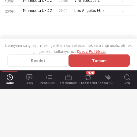
-
Minnesota UFC 2
V, Whitecaps 2
00:00
13/09
-
Minnesota UFC 2
Los Angeles FC 2
21:00
20/09
Deneyiminizi iyileştirmek, içerikleri kişiselleştirmek ve trafiği analiz etmek
için çerezler kullanıyoruz.
Çerez Politikası
Reddet
Tamam
YENİ
Canlı
Akış
Puan Durumu
TV Rehberi
Transferler
İddaa Bülteni
Ara