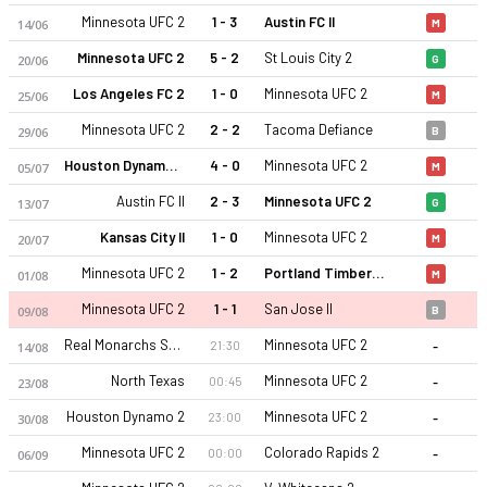
Minnesota UFC 2
1 - 3
Austin FC II
14/06
M
Minnesota UFC 2
5 - 2
St Louis City 2
20/06
G
Los Angeles FC 2
1 - 0
Minnesota UFC 2
25/06
M
Minnesota UFC 2
2 - 2
Tacoma Defiance
29/06
B
Houston Dynamo 2
4 - 0
Minnesota UFC 2
05/07
M
Minnesota United FC 2 2026 sezonu | MLS Next Pro'de 19. sır
Austin FC II
2 - 3
Minnesota UFC 2
13/07
G
Kansas City II
1 - 0
Minnesota UFC 2
20/07
M
Minnesota UFC 2
1 - 2
Portland Timbers II
01/08
M
Minnesota UFC 2
1 - 1
San Jose II
09/08
B
-
Real Monarchs SLC
Minnesota UFC 2
21:30
14/08
-
North Texas
Minnesota UFC 2
00:45
23/08
-
Houston Dynamo 2
Minnesota UFC 2
23:00
30/08
-
Minnesota UFC 2
Colorado Rapids 2
00:00
06/09