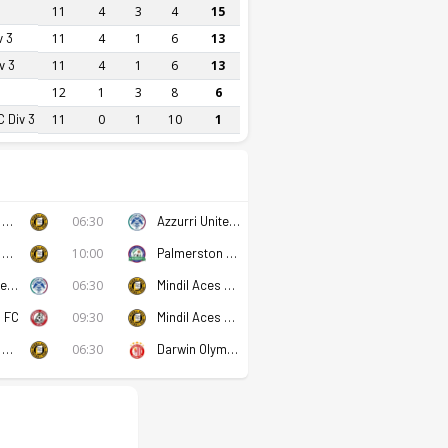
11
4
3
4
15
v 3
11
4
1
6
13
v 3
11
4
1
6
13
12
1
3
8
6
 Div 3
11
0
1
10
1
Mindil Aces FC Div 3
06:30
Azzurri United FC Div 3
Mindil Aces FC Div 3
10:00
Palmerston Rovers FC Div 3
Azzurri United FC B Div 3
06:30
Mindil Aces FC Div 3
d FC
09:30
Mindil Aces FC Div 3
Mindil Aces FC Div 3
06:30
Darwin Olympic SC Div 3