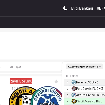
de 4. sırada, 19 puan. Kadro, fikstür ve canlı skor Ofsayt'ta.
Bilgi Bankası
UEFA
t
Tarihçe
Kuzey Bölgesi Division 3
#
Takım
Detaylı Görünüm
Hellenic AC Div 3
1
12.04.2026
Port Darwin FC Div 3
2
06:30
Azzurri United FC Div 
3
Mindil Aces FC Div 3
4
Div 3
Azzurri United FC Div 3