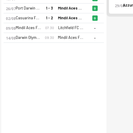
29/03
Port Darwin FC Div 3
1 - 3
Mindil Aces FC Div 3
26/07
G
Casuarina FC Div 3
1 - 2
Mindil Aces FC Div 3
02/08
G
-
Mindil Aces FC Div 3
Litchfield FC Div 3
07:30
09/08
-
Darwin Olympic SC Div 3
Mindil Aces FC Div 3
09:30
14/08
Mindil Aces FC Div 3 26-27 sezonu | Kuzey Bölgesi Division 3'