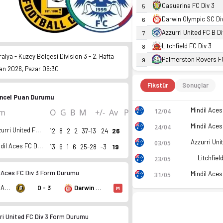
Casuarina FC Div 3
5
Darwin Olympic SC Di
6
Azzurri United FC B Di
7
Litchfield FC Div 3
8
alya - Kuzey Bölgesi Division 3 - 2. Hafta
Palmerston Rovers FC
9
san 2026, Pazar 06:30
Fikstür
Sonuçlar
ncel Puan Durumu
12/04
ım
O
G
B
M
+/-
Av
P
24/04
Azzurri United FC Div 3
12
8
2
2
37-13
24
26
03/05
Mindil Aces FC Div 3
13
6
1
6
25-28
-3
19
Litchfiel
23/05
l Aces FC Div 3 Form Durumu
31/05
Mindil Aces FC Div 3
0 - 3
Darwin Olympic SC Div 3
M
ri United FC Div 3 Form Durumu