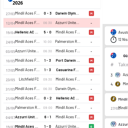
2026
Mindil Aces FC Div 3
0 - 3
Darwin Olympic SC Div 3
27/03
M
-
Mindil Aces FC Div 3
Azzurri United FC Div 3
06:30
12/04
Hellenic AC Div 3
5 - 0
Mindil Aces FC Div 3
Avustr
19/04
M
12 Ni
-
Mindil Aces FC Div 3
Palmerston Rovers FC Div 3
10:00
24/04
-
Azzurri United FC B Div 3
Mindil Aces FC Div 3
06:30
03/05
Gü
Mindil Aces FC Div 3
1 - 3
Port Darwin FC Div 3
10/05
M
#
Tak
Mindil Aces FC Div 3
1 - 3
Casuarina FC Div 3
17/05
M
3
-
Litchfield FC
Mindil Aces FC Div 3
09:30
23/05
4
-
Mindil Aces FC Div 3
Darwin Olympic SC Div 3
06:30
31/05
Mindil Aces FC Div 3
0 - 2
Hellenic AC Div 3
21/06
M
Mindi
-
Palmerston Rovers FC Div 3
Mindil Aces FC Div 3
09:00
26/06
27/03
Azzurri United FC Div 3
6 - 1
Mindil Aces FC Div 3
04/07
M
Azzur
Mindil Aces FC Div 3
1 - 0
Azzurri United FC B Div 3
19/07
G