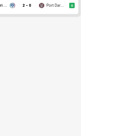
Azzurri United FC Div 3
2 - 0
Port Darwin FC Div 3
G
de 4. sırada, 19 puan. Kadro, fikstür ve canlı skor Ofsayt'ta.