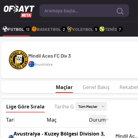
Mindil Aces FC Div 3 26-27 sezonu | Kuzey Bölgesi Division 3'
FUTBOL
12
BASKETBOL
2
VOLEYBOL
5
TENİS
7
Mindil Aces FC Div 3
Avustralya
Maçlar
Genel Bakış
Rekabe
Lige Göre Sırala
Tarihe Göre Sırala
Tüm Maçlar
Tarih
Maç
Durum
Avustralya - Kuzey Bölgesi Division 3,
Mindil Aces FC 