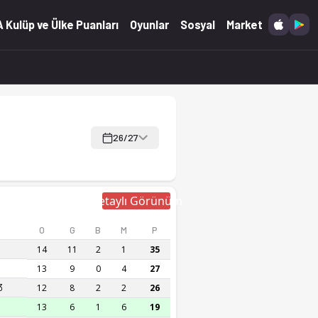
 Kulüp ve Ülke Puanları
Oyunlar
Sosyal
Market
26/27
Detaylı Görünüm
O
G
B
M
P
14
11
2
1
35
13
9
0
4
27
3
12
8
2
2
26
13
6
1
6
19