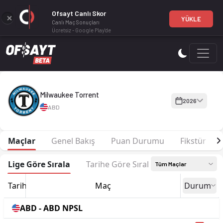
Ofsayt Canlı Skor
YÜKLE
Canlı Maç Sonuçları
Ücretsiz - Google Play'de
Milwaukee Torrent 2026 sezonu | ABD NPSL'de 4. sırada, 16 p
Milwaukee Torrent
2026
ABD
Maçlar
Genel Bakış
Puan Durumu
Fikstür
Lige Göre Sırala
Tarihe Göre Sırala
Tüm Maçlar
Tarih
Maç
Durum
ABD - ABD NPSL