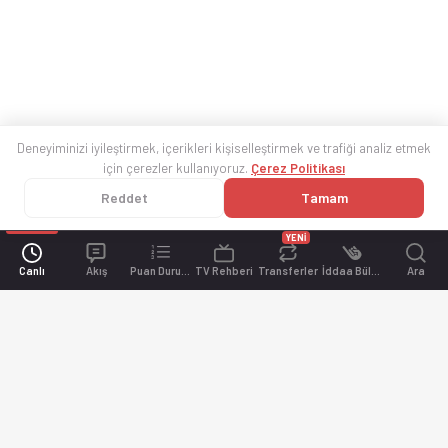
Deneyiminizi iyileştirmek, içerikleri kişiselleştirmek ve trafiği analiz etmek
için çerezler kullanıyoruz.
Çerez Politikası
Reddet
Tamam
YENİ
Canlı
Akış
Puan Durumu
TV Rehberi
Transferler
İddaa Bülteni
Ara