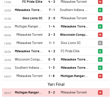
FC Pride Elite
4 - 2
Milwaukee Torrent
17/05
M
Milwaukee Torrent
7 - 1
Southern Indiana Guardians FC
23/05
G
Gios Lions SC
2 - 0
Milwaukee Torrent
31/05
M
Michigan Rangers FC
1 - 4
Milwaukee Torrent
06/06
G
Milwaukee Torrent
2 - 3
Wisconsin Conquerors FC
09/06
M
Milwaukee Torrent
1 - 1
Gios Lions SC
14/06
B
Milwaukee Torrent
4 - 2
FC Pride Elite
20/06
G
Wisconsin Conquerors FC
0 - 5
Milwaukee Torrent
25/06
G
Southern Indiana Guardians FC
1 - 3
Milwaukee Torrent
27/06
G
Milwaukee Torrent
1 - 6
Michigan Rangers FC
04/07
M
Yarı Final
Michigan Rangers FC
3 - 2
Milwaukee Torrent
08/07
M