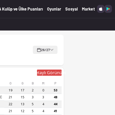
canlı skor Ofsayt'ta.
 Kulüp ve Ülke Puanları
Oyunlar
Sosyal
Market
26/27
Detaylı Görünüm
O
G
B
M
P
19
17
2
0
53
FC
21
15
3
3
48
22
13
5
4
44
21
12
5
4
41