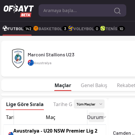
Marconi Stallions U23 26-27 sezonu | U20 NSW Premier Lig 2 
FUTBOL
142
BASKETBOL
3
VOLEYBOL
0
TENİS
10
Marconi Stallions U23
Avustralya
Maçlar
Genel Bakış
Rekabe
Lige Göre Sırala
Tarihe Göre Sırala
Tüm Maçlar
Tarih
Maç
Durum
Avustralya - U20 NSW Premier Lig 2
Camden Tiger