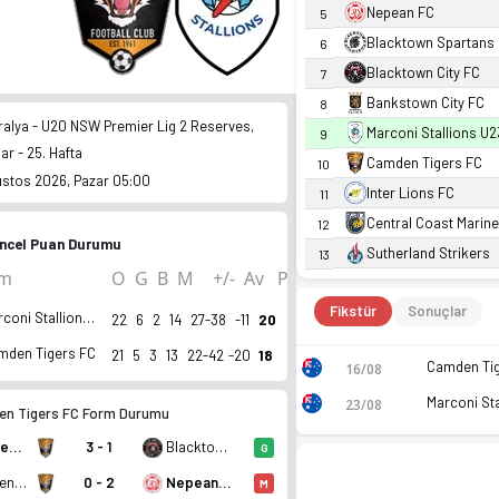
Nepean FC
5
Blacktown Spartans
6
Blacktown City FC
7
Bankstown City FC
8
ralya - U20 NSW Premier Lig 2 Reserves,
Marconi Stallions U2
9
ar - 25. Hafta
Camden Tigers FC
10
ustos 2026, Pazar 05:00
Inter Lions FC
11
Central Coast Marin
12
ncel Puan Durumu
Sutherland Strikers
13
ım
O
G
B
M
+/-
Av
P
Fikstür
Sonuçlar
Marconi Stallions U23
22
6
2
14
27-38
-11
20
mden Tigers FC
21
5
3
13
22-42
-20
18
16/08
23/08
n Tigers FC Form Durumu
Camden Tigers FC
3 - 1
Blacktown City FC
G
Camden Tigers FC
0 - 2
Nepean FC
M