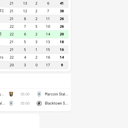
21
13
2
6
41
 FC
21
12
2
7
38
21
8
2
11
26
22
7
5
10
26
3
22
6
2
14
20
21
5
3
13
18
21
5
1
15
16
ers
22
4
2
16
14
20
3
0
17
9
Camden Tigers FC
05:00
Marconi Stallions U23
Marconi Stallions U23
05:00
Blacktown Spartans FC