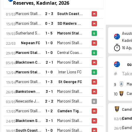
Reserves, Kadınlar, 2026
Marconi Stallions U23
2 - 3
South Coast Flame FC
01/03
M
Marconi Stallions U23
0 - 3
SD Raiders FC U23
15/03
M
Sutherland Strikers
1 - 5
Marconi Stallions U23
Avust
19/03
G
Kadınl
Nepean FC
1 - 0
Marconi Stallions U23
22/03
M
16 Ağ
Marconi Stallions U23
1 - 0
Central Coast Mariners
29/03
G
Blacktown City FC
2 - 1
Marconi Stallions U23
05/04
M
Gü
Marconi Stallions U23
1 - 0
Inter Lions FC
12/04
G
#
Tak
Marconi Stallions U23
1 - 3
St George FC
19/04
M
9
Bankstown City FC
3 - 1
Marconi Stallions U23
26/04
M
Ca
10
Newcastle Jet U23
2 - 2
Marconi Stallions U23
03/05
B
Camde
Marconi Stallions U23
1 - 2
Camden Tigers FC
17/05
M
02/08
Blacktown Spartans FC
3 - 1
Marconi Stallions U23
24/05
M
26/07
South Coast Flame FC
1 - 0
Marconi Stallions U23
30/05
M