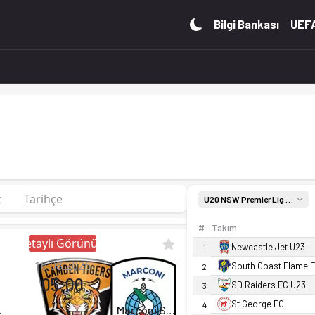
Reserves, Kadınlar'de 9. sırada, 20 puan. Kadro, fikstür ve 
Bilgi Bankası
UEFA
t
Tarihçe
U20 NSW Premier Lig 2 Reserves, Kadınlar
#
Takım
Detaylı Görünüm
Newcastle Jet U23
1
16.08.2026
South Coast Flame 
2
05:00
SD Raiders FC U23
3
St George FC
4
s FC
Marconi Stallions U23