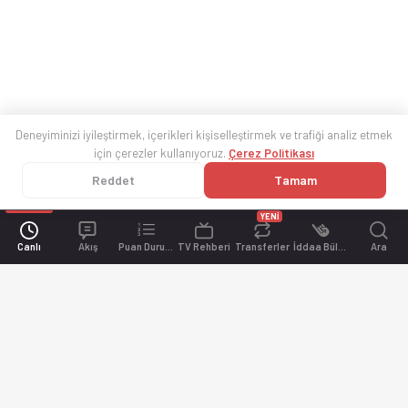
Deneyiminizi iyileştirmek, içerikleri kişiselleştirmek ve trafiği analiz etmek
için çerezler kullanıyoruz.
Çerez Politikası
Reddet
Tamam
YENİ
Canlı
Akış
Puan Durumu
TV Rehberi
Transferler
İddaa Bülteni
Ara