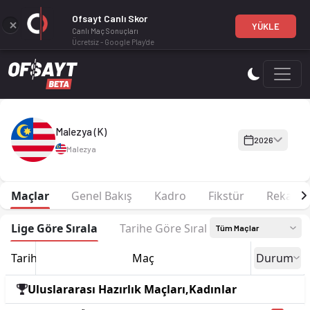
Ofsayt Canlı Skor
YÜKLE
Canlı Maç Sonuçları
Ücretsiz - Google Play'de
Malezya (K) 2026 sezonu Kadro, fikstür ve canlı skor Ofsayt'
Malezya (K)
2026
Malezya
Maçlar
Genel Bakış
Kadro
Fikstür
Rekabet
Lige Göre Sırala
Tarihe Göre Sırala
Tüm Maçlar
Tarih
Maç
Durum
Uluslararası Hazırlık Maçları,Kadınlar