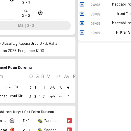
2 - 1
24/08
72'
Ironi Mo
30/08
2 - 2
06/09
MS | 2 - 2
H. Kfar 
10/09
 - Ulusal Lig Kupası Grup D - 3. Hafta
stos 2026, Perşembe 17:00
ncel Puan Durumu
ım
O
G
B
M
+/-
Av
P
ccabi Jaffa
3
1
1
1
6-6
0
4
da, 0 puan. Kadro, fikstür ve canlı skor Ofsayt'ta.
Maccabi Ironi Kiryat Gat
3
0
1
2
4-7
-3
1
bi Ironi Kiryat Gat Form Durumu
Rishon LeZion
3 - 1
Maccabi Ironi Kiryat Gat
M
hdod
2 - 1
Maccabi Ironi Kiryat Gat
M