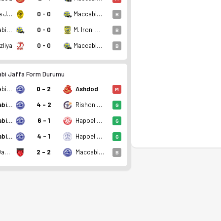
Nordia Jerusalem
0 - 0
Maccabi Ironi Kiryat Gat
B
Maccabi Ironi Kiryat Gat
0 - 0
M. Ironi Ashdod
B
zliya
0 - 0
Maccabi Ironi Kiryat Gat
B
bi Jaffa Form Durumu
Maccabi Jaffa
0 - 2
Ashdod
M
Maccabi Jaffa
4 - 2
Rishon LeZion
G
Maccabi Jaffa
6 - 1
Hapoel Hadera
G
Maccabi Jaffa
4 - 1
Hapoel Afula
G
Kafr Qasim
2 - 2
Maccabi Jaffa
B