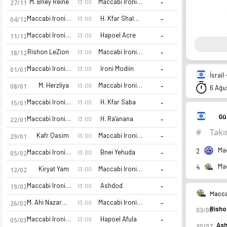
-
M. Bney Reine
Maccabi Ironi Kiryat Gat
13:00
27/11
-
Maccabi Ironi Kiryat Gat
H. Kfar Shalem
13:00
04/12
-
Maccabi Ironi Kiryat Gat
Hapoel Acre
13:00
11/12
-
Rishon LeZion
Maccabi Ironi Kiryat Gat
13:00
18/12
-
Maccabi Ironi Kiryat Gat
Ironi Modiin
13:00
01/01
İsrail
-
M. Herzliya
Maccabi Ironi Kiryat Gat
13:00
08/01
6 Ağu
-
Maccabi Ironi Kiryat Gat
H. Kfar Saba
13:00
15/01
Gü
-
Maccabi Ironi Kiryat Gat
H. Ra'anana
13:00
22/01
#
Tak
-
Kafr Qasim
Maccabi Ironi Kiryat Gat
13:00
29/01
Ma
-
2
Maccabi Ironi Kiryat Gat
Bnei Yehuda
13:00
05/02
Maccabi Ironi Kiryat Gat 26-27 sezonu | Ulusal Lig'de 1. sıra
4
-
Kiryat Yam
Maccabi Ironi Kiryat Gat
13:00
12/02
-
Maccabi Ironi Kiryat Gat
Ashdod
13:00
19/02
Macca
-
M. Ahi Nazareth
Maccabi Ironi Kiryat Gat
13:00
26/02
03/08
-
Maccabi Ironi Kiryat Gat
Hapoel Afula
13:00
05/03
As
30/07