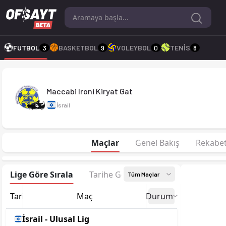
Maccabi Ironi Kiryat Gat 26-27 sezonu | Ulusal Lig'de 1. sıra
FUTBOL
3
BASKETBOL
9
VOLEYBOL
0
TENİS
8
Maccabi Ironi Kiryat Gat
İsrail
Maçlar
Genel Bakış
Rekabe
Lige Göre Sırala
Tarihe Göre Sırala
Tüm Maçlar
Tarih
Maç
Durum
İsrail - Ulusal Lig