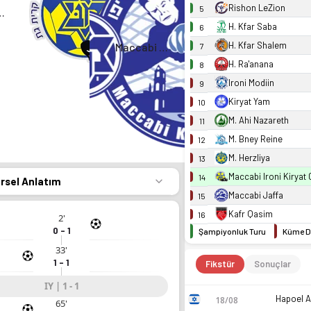
Rishon LeZion
5
ni Kiryat Gat
H. Kfar Saba
6
H. Kfar Shalem
Maccabi Jaffa
7
H. Ra'anana
8
Ironi Modiin
9
Kiryat Yam
10
M. Ahi Nazareth
11
M. Bney Reine
12
M. Herzliya
13
Maccabi Ironi Kiryat 
14
örsel Anlatım
Maccabi Jaffa
15
Kafr Qasim
16
2'
0 - 1
Şampiyonluk Turu
Küme D
33'
1 - 1
Fikstür
Sonuçlar
IY | 1 - 1
Hapoel A
18/08
65'