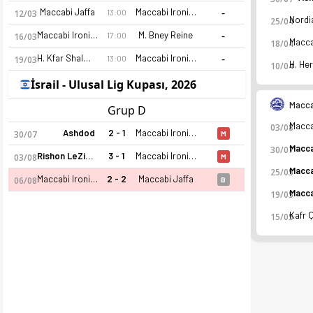
-
Maccabi Jaffa
Maccabi Ironi Kiryat Gat
13:00
12/03
25/04
-
Maccabi Ironi Kiryat Gat
M. Bney Reine
17:00
16/03
18/04
-
H. Kfar Shalem
Maccabi Ironi Kiryat Gat
13:00
19/03
H. Her
10/04
İsrail - Ulusal Lig Kupası, 2026
Macca
Grup D
03/08
Ashdod
2 - 1
Maccabi Ironi Kiryat Gat
30/07
M
30/07
Rishon LeZion
3 - 1
Maccabi Ironi Kiryat Gat
03/08
M
25/05
Maccabi Ironi Kiryat Gat
2 - 2
Maccabi Jaffa
06/08
B
19/05
15/05