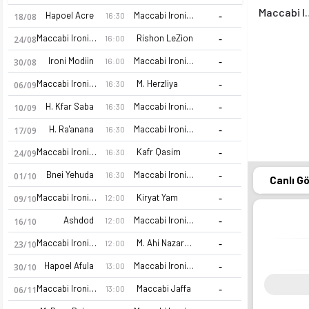
Maccabi Iro
-
Hapoel Acre
Maccabi Ironi Kiryat Gat
16:30
18/08
-
Maccabi Ironi Kiryat Gat
Rishon LeZion
16:00
24/08
-
Ironi Modiin
Maccabi Ironi Kiryat Gat
16:00
30/08
-
Maccabi Ironi Kiryat Gat
M. Herzliya
16:30
06/09
-
H. Kfar Saba
Maccabi Ironi Kiryat Gat
16:30
10/09
-
H. Ra'anana
Maccabi Ironi Kiryat Gat
16:30
17/09
-
Maccabi Ironi Kiryat Gat
Kafr Qasim
16:30
24/09
-
Bnei Yehuda
Maccabi Ironi Kiryat Gat
16:30
01/10
Canlı G
-
Maccabi Ironi Kiryat Gat
Kiryat Yam
12:00
09/10
-
Ashdod
Maccabi Ironi Kiryat Gat
12:00
16/10
-
Maccabi Ironi Kiryat Gat
M. Ahi Nazareth
12:00
23/10
-
Hapoel Afula
Maccabi Ironi Kiryat Gat
13:00
30/10
-
Maccabi Ironi Kiryat Gat
Maccabi Jaffa
13:00
06/11