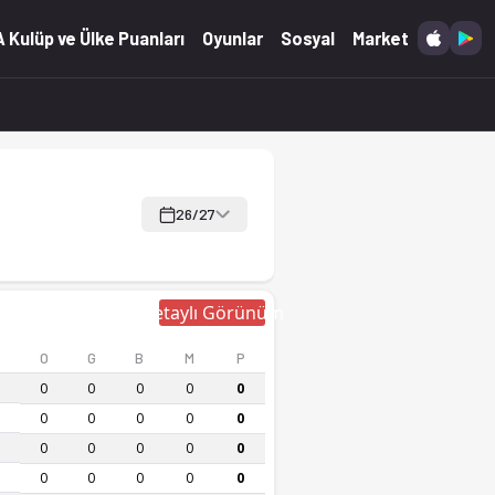
 Kulüp ve Ülke Puanları
Oyunlar
Sosyal
Market
26/27
Detaylı Görünüm
O
G
B
M
P
0
0
0
0
0
0
0
0
0
0
0
0
0
0
0
0
0
0
0
0