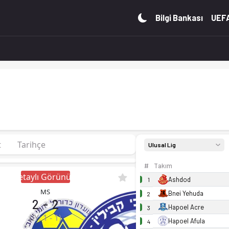
da, 0 puan. Kadro, fikstür ve canlı skor Ofsayt'ta.
Bilgi Bankası
UEFA
t
Tarihçe
Ulusal Lig
#
Takım
Detaylı Görünüm
Ashdod
1
MS
Bnei Yehuda
2
2
-
2
Hapoel Acre
3
(İY:
1
-
1
)
Hapoel Afula
4