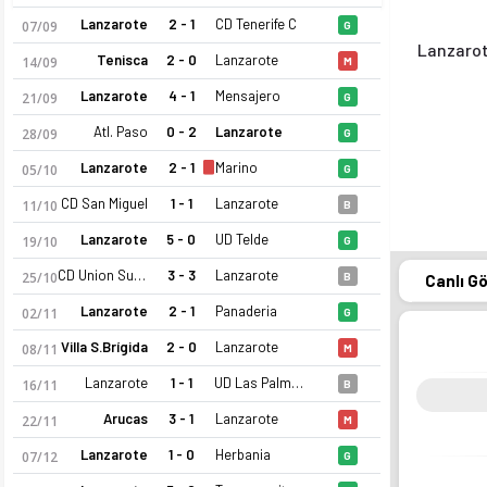
Lanzarote
2 - 1
CD Tenerife C
07/09
G
Lanzaro
Tenisca
2 - 0
Lanzarote
14/09
M
Lanzarote
4 - 1
Mensajero
21/09
G
Atl. Paso
0 - 2
Lanzarote
28/09
G
Lanzarote
2 - 1
Marino
05/10
G
CD San Miguel
1 - 1
Lanzarote
11/10
B
Lanzarote
5 - 0
UD Telde
19/10
G
CD Union Sur Yaiza
3 - 3
Lanzarote
25/10
B
Canlı G
Lanzarote
2 - 1
Panaderia
02/11
G
Villa S.Brígida
2 - 0
Lanzarote
08/11
M
Lanzarote
1 - 1
UD Las Palmas C
16/11
B
Arucas
3 - 1
Lanzarote
22/11
M
Lanzarote
1 - 0
Herbania
07/12
G