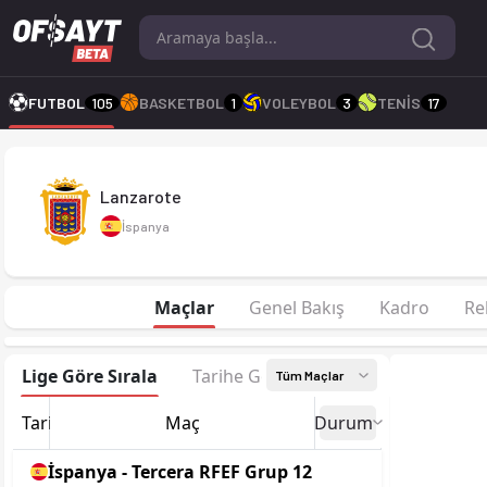
Lanzarote 25-26 sezonu | Tercera RFEF Grup 12'de 9. sırada, 
FUTBOL
105
BASKETBOL
1
VOLEYBOL
3
TENİS
17
Lanzarote
İspanya
Maçlar
Genel Bakış
Kadro
Re
Lige Göre Sırala
Tarihe Göre Sırala
Tüm Maçlar
Tarih
Maç
Durum
İspanya - Tercera RFEF Grup 12