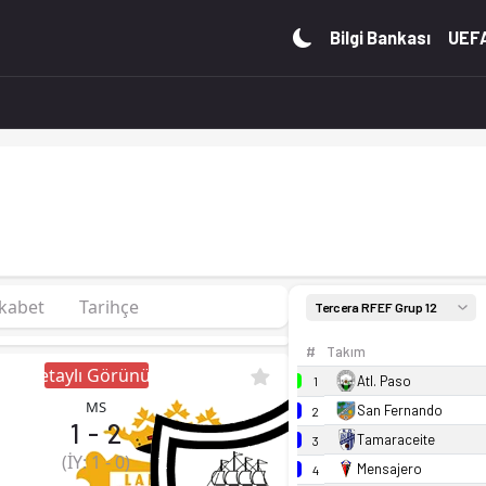
48 puan. Kadro, fikstür ve canlı skor Ofsayt'ta.
Bilgi Bankası
UEFA
kabet
Tarihçe
Tercera RFEF Grup 12
#
Takım
Detaylı Görünüm
Atl. Paso
1
MS
San Fernando
2
1
-
2
Tamaraceite
3
(İY:
1
-
0
)
Mensajero
4