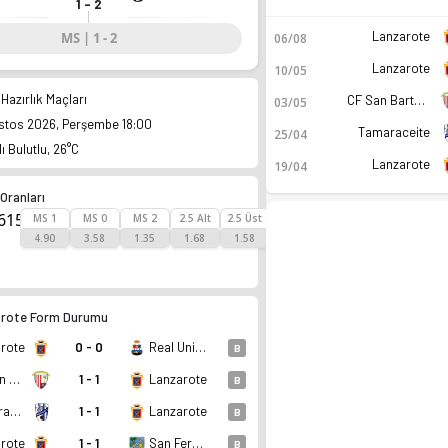
1 - 2
Lanzarote
MS | 1 - 2
06/08
Lanzarote
10/05
Hazırlık Maçları
CF San Bartolome
03/05
stos 2026, Perşembe 18:00
Tamaraceite
25/04
ı Bulutlu, 26°C
Lanzarote
19/04
Oranları
615
MS 1
MS 0
MS 2
2.5 Alt
2.5 Üst
4.90
3.58
1.35
1.68
1.58
rote Form Durumu
rote
0 - 0
Real Union de Tenerife Santa Cruz
B
48 puan. Kadro, fikstür ve canlı skor Ofsayt'ta.
CF San Bartolome
1 - 1
Lanzarote
B
Tamaraceite
1 - 1
Lanzarote
B
rote
1 - 1
San Fernando
B