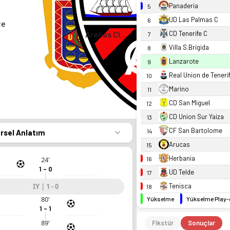
Panaderia
5
UD Las Palmas C
6
te
Arenas Club
CD Tenerife C
7
Villa S.Brígida
8
Lanzarote
9
Real Union de Teneri
10
Marino
11
CD San Miguel
12
CD Union Sur Yaiza
13
CF San Bartolome
14
örsel Anlatım
Arucas
15
Herbania
24'
16
1 - 0
UD Telde
17
IY | 1 - 0
Tenisca
18
80'
Yükselme
Yükselme Play-
1 - 1
89'
Fikstür
Sonuçlar