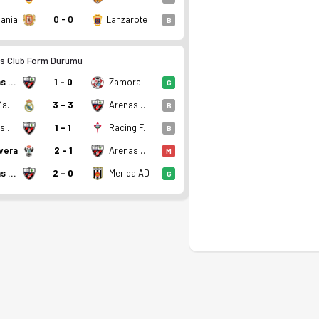
ania
0 - 0
Lanzarote
B
s Club Form Durumu
Arenas Club
1 - 0
Zamora
G
Real Madrid B
3 - 3
Arenas Club
B
Arenas Club
1 - 1
Racing Ferrol
B
vera
2 - 1
Arenas Club
M
Arenas Club
2 - 0
Merida AD
G