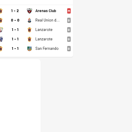
1 - 2
Arenas Club
M
0 - 0
Real Union de Tenerife Santa Cruz
B
1 - 1
Lanzarote
B
1 - 1
Lanzarote
B
1 - 1
San Fernando
B