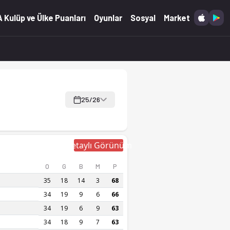
 Kulüp ve Ülke Puanları
Oyunlar
Sosyal
Market
25/26
Detaylı Görünüm
O
G
B
M
P
35
18
14
3
68
34
19
9
6
66
34
19
6
9
63
34
18
9
7
63