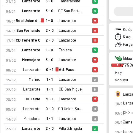
Lanzarote
5 - 0
Tamaraceite
21/12
G
Lanzarote
3 - 0
CF San Bartolome
04/01
G
Real Union de Tenerife Santa Cruz
1 - 0
Lanzarote
10/01
M
Kulüp 
San Fernando
2 - 0
Lanzarote
14/01
M
6 Ağu
CD Tenerife C
2 - 0
Lanzarote
17/01
M
Parçal
Lanzarote
1 - 0
Tenisca
25/01
G
İddaa 
Mensajero
3 - 0
Lanzarote
01/02
M
77752
3
Lanzarote
0 - 1
Atl. Paso
08/02
M
Maç
Marino
1 - 1
Lanzarote
15/02
Sonucu
B
Lanzarote
1 - 1
CD San Miguel
22/02
B
Lanza
UD Telde
2 - 1
Lanzarote
28/02
M
Lanza
10/05
Lanzarote 25-26 sezonu | Tercera RFEF Grup 12'de 9. sırada, 
Lanzarote
0 - 0
CD Union Sur Yaiza
08/03
B
03/05
Panaderia
1 - 1
Lanzarote
14/03
B
25/04
Lanzarote
2 - 0
Villa S.Brígida
22/03
G
Lanza
19/04