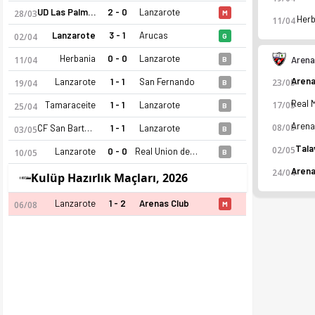
UD Las Palmas C
2 - 0
Lanzarote
28/03
M
Herb
11/04
Lanzarote
3 - 1
Arucas
02/04
G
Herbania
0 - 0
Lanzarote
11/04
Arena
B
Lanzarote
1 - 1
San Fernando
23/05
19/04
B
Tamaraceite
1 - 1
Lanzarote
17/05
25/04
B
08/05
CF San Bartolome
1 - 1
Lanzarote
03/05
B
Tala
02/05
Lanzarote
0 - 0
Real Union de Tenerife Santa Cruz
10/05
B
24/04
Kulüp Hazırlık Maçları, 2026
Lanzarote
1 - 2
Arenas Club
06/08
M