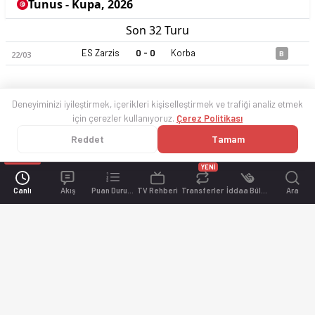
Tunus - Kupa, 2026
Son 32 Turu
ES Zarzis
0 - 0
Korba
22/03
B
Deneyiminizi iyileştirmek, içerikleri kişiselleştirmek ve trafiği analiz etmek
için çerezler kullanıyoruz.
Çerez Politikası
Reddet
Tamam
YENİ
Canlı
Akış
Puan Durumu
TV Rehberi
Transferler
İddaa Bülteni
Ara