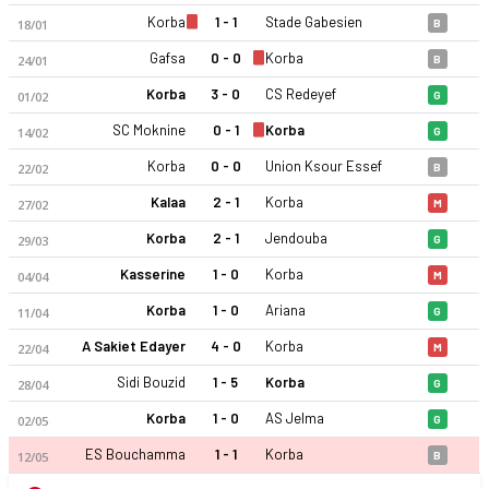
Korba
1 - 1
Stade Gabesien
18/01
B
Gafsa
0 - 0
Korba
24/01
B
Korba
3 - 0
CS Redeyef
01/02
G
SC Moknine
0 - 1
Korba
14/02
G
Korba
0 - 0
Union Ksour Essef
22/02
B
CS Korba 25-26 sezonu | Ligue 2 Grup 2'de 5. sırada, 37 puan
Kalaa
2 - 1
Korba
27/02
M
Korba
2 - 1
Jendouba
29/03
G
Kasserine
1 - 0
Korba
04/04
M
Korba
1 - 0
Ariana
11/04
G
A Sakiet Edayer
4 - 0
Korba
22/04
M
Sidi Bouzid
1 - 5
Korba
28/04
G
Korba
1 - 0
AS Jelma
02/05
G
ES Bouchamma
1 - 1
Korba
12/05
B