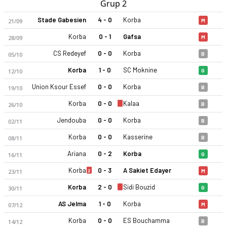
Grup 2
Stade Gabesien
4 - 0
Korba
21/09
M
Korba
0 - 1
Gafsa
28/09
M
CS Redeyef
0 - 0
Korba
05/10
B
Korba
1 - 0
SC Moknine
12/10
G
Union Ksour Essef
0 - 0
Korba
19/10
B
Korba
0 - 0
Kalaa
26/10
B
Jendouba
0 - 0
Korba
02/11
B
Korba
0 - 0
Kasserine
08/11
B
Ariana
0 - 2
Korba
16/11
G
Korba
0 - 3
A Sakiet Edayer
2
23/11
M
Korba
2 - 0
Sidi Bouzid
30/11
G
AS Jelma
1 - 0
Korba
07/12
M
Korba
0 - 0
ES Bouchamma
14/12
B