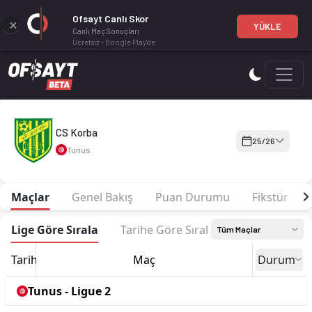
Ofsayt Canlı Skor
YÜKLE
Canlı Maç Sonuçları
Ücretsiz - Google Play'de
CS Korba 25-26 sezonu | Ligue 2 Grup 2'de 5. sırada, 37 puan
CS Korba
25/26
Tunus
Maçlar
Genel Bakış
Puan Durumu
Fikstür
Lige Göre Sırala
Tarihe Göre Sırala
Tüm Maçlar
Tarih
Maç
Durum
Tunus - Ligue 2