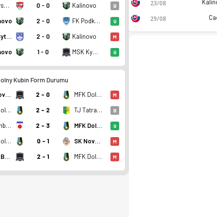
Kalin
23/08
Rimavska Sobota
0 - 0
Kalinovo
B
Ca
29/08
novo
2 - 0
FK Podkonice
G
MFK Bytca
2 - 0
Kalinovo
M
novo
1 - 0
MSK Kysucke Nove Mesto
G
olny Kubin Form Durumu
TJ Slovan Magura Vavrecka
2 - 0
MFK Dolny Kubin
M
MFK Dolny Kubin
2 - 2
TJ Tatran Oravske Vesele
B
Ruzemberok (A)
2 - 3
MFK Dolny Kubin
G
'de 1. sırada, 0 puan. Kadro, fikstür ve canlı skor Ofsayt'ta.
MFK Dolny Kubin
0 - 1
SK Novohrad Lucenec
M
Dukla Bystrica (A)
2 - 1
MFK Dolny Kubin
M