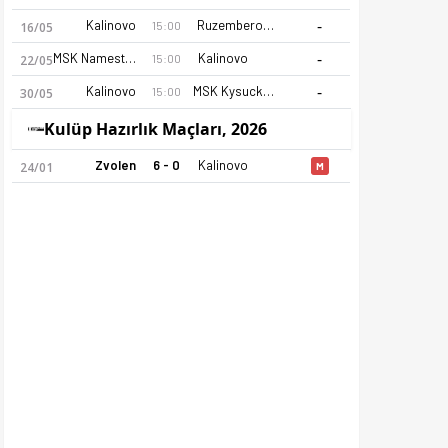
-
Kalinovo
Ruzemberok (A)
15:00
16/05
-
MSK Namestovo
Kalinovo
15:00
22/05
-
Kalinovo
MSK Kysucke Nove Mesto
15:00
30/05
Kulüp Hazırlık Maçları, 2026
Zvolen
6 - 0
Kalinovo
24/01
M