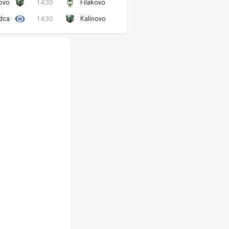
ovo
14:30
Filakovo
dca
14:30
Kalinovo