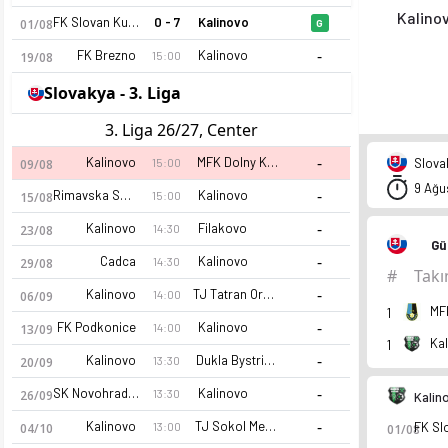
Kalino
FK Slovan Kupele Sliac
0 - 7
Kalinovo
01/08
G
-
FK Brezno
Kalinovo
15:00
19/08
Slovakya - 3. Liga
3. Liga 26/27, Center
-
Kalinovo
MFK Dolny Kubin
Slovak
15:00
09/08
9 Ağu
-
Rimavska Sobota
Kalinovo
15:00
15/08
-
Kalinovo
Filakovo
14:30
23/08
Gü
-
Cadca
Kalinovo
14:30
29/08
#
Tak
-
Kalinovo
TJ Tatran Oravske Vesele
14:00
06/09
MF
1
-
FK Podkonice
Kalinovo
14:00
13/09
Ka
1
-
Kalinovo
Dukla Bystrica (A)
13:30
20/09
-
SK Novohrad Lucenec
Kalinovo
13:30
26/09
Kalin
-
Kalinovo
TJ Sokol Medzibrod
13:00
04/10
01/08