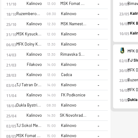
-
Kalinovo
MSK Fomat Martin
13:00
11/10
30/05
-
Kali
Ruzemberok (A)
Kalinovo
23/05
08:30
18/10
-
Kalinovo
MSK Namestovo
16/05
12:30
25/10
Kali
-
10/05
MSK Kysucke Nove Mesto
Kalinovo
12:00
31/10
-
MFK Dolny Kubin
Kalinovo
13:30
06/03
MFK D
-
Kalinovo
Rimavska Sobota
13:30
14/03
02/08
-
Filakovo
Kalinovo
14:00
21/03
30/05
-
Kalinovo
Cadca
13:00
28/03
23/05
-
TJ Tatran Oravske Vesele
Kalinovo
14:00
03/04
TJ Banik Kalinovo 26-27 sezonu | 3. Liga 3. Liga 26/27, Center
16/05
-
Kalinovo
FK Podkonice
14:00
11/04
10/05
-
Dukla Bystrica (A)
Kalinovo
08:30
18/04
-
Kalinovo
SK Novohrad Lucenec
14:30
25/04
-
TJ Sokol Medzibrod
Kalinovo
15:00
02/05
-
MSK Fomat Martin
Kalinovo
15:00
08/05