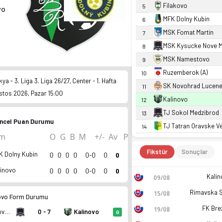
Filakovo
5
vo
MFK Dolny Kubin
6
MSK Fomat Martin
7
MSK Kysucke Nove 
8
MSK Namestovo
9
Ruzemberok (A)
10
ya - 3. Liga 3. Liga 26/27, Center - 1. Hafta
SK Novohrad Lucen
11
stos 2026, Pazar 15:00
Kalinovo
12
TJ Sokol Medzibrod
13
ncel Puan Durumu
TJ Tatran Oravske V
14
ım
O
G
B
M
+/-
Av
P
Fikstür
Sonuçlar
K Dolny Kubin
0
0
0
0
0-0
0
0
linovo
0
0
0
0
0-0
0
0
Kalin
09/08
15/08
ovo Form Durumu
FK Bre
19/08
FK Slovan Kupele Sliac
0 - 7
Kalinovo
G