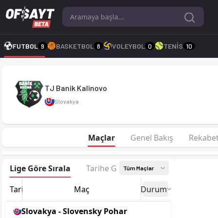
TJ Banik Kalinovo 26-27 sezonu | 3. Liga 3. Liga 26/27, Center
FUTBOL
9
BASKETBOL
8
VOLEYBOL
0
TENİS
10
TJ Banik Kalinovo
Slovakya
Maçlar
Genel Bakış
Rekabe
Lige Göre Sırala
Tarihe Göre Sırala
Tüm Maçlar
Tarih
Maç
Durum
Slovakya - Slovensky Pohar