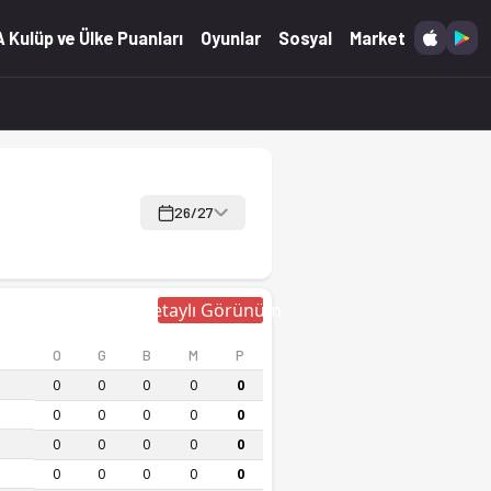
 Kulüp ve Ülke Puanları
Oyunlar
Sosyal
Market
26/27
Detaylı Görünüm
O
G
B
M
P
0
0
0
0
0
0
0
0
0
0
0
0
0
0
0
0
0
0
0
0