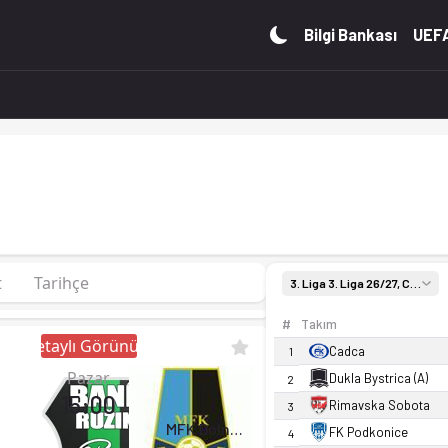
'de 1. sırada, 0 puan. Kadro, fikstür ve canlı skor Ofsayt'ta.
Bilgi Bankası
UEFA
t
Tarihçe
3. Liga 3. Liga 26/27, Center
#
Takım
Detaylı Görünüm
Cadca
1
Pazar
Dukla Bystrica (A)
2
15:00
Rimavska Sobota
3
MFK Dolny Kubin
FK Podkonice
4