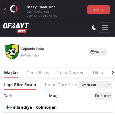
Ofsayt Canlı Skor
YÜKLE
Canlı Maç Sonuçları
Ücretsiz - Google Play'de
Kajaanin Haka 2026 sezonu | Kolmonen Kuzey Grubu'de 1. sır
Kajaanin Haka
2026
Finlandiya
Maçlar
Genel Bakış
Puan Durumu
Fikstür
Lige Göre Sırala
Tarihe Göre Sırala
Tüm Maçlar
Tarih
Maç
Durum
Finlandiya - Kolmonen