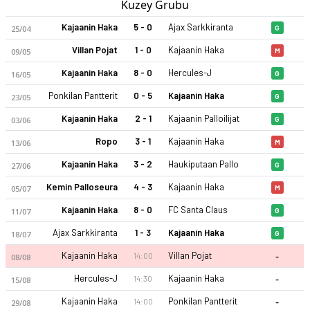
Kuzey Grubu
Kajaanin Haka
5 - 0
Ajax Sarkkiranta
25/04
G
Villan Pojat
1 - 0
Kajaanin Haka
09/05
M
Kajaanin Haka
8 - 0
Hercules-J
16/05
G
Ponkilan Pantterit
0 - 5
Kajaanin Haka
23/05
G
Kajaanin Haka
2 - 1
Kajaanin Palloilijat
03/06
G
Ropo
3 - 1
Kajaanin Haka
13/06
M
Kajaanin Haka
3 - 2
Haukiputaan Pallo
27/06
G
Kemin Palloseura
4 - 3
Kajaanin Haka
05/07
M
Kajaanin Haka
8 - 0
FC Santa Claus
11/07
G
Ajax Sarkkiranta
1 - 3
Kajaanin Haka
18/07
G
-
Kajaanin Haka
Villan Pojat
14:00
08/08
-
Hercules-J
Kajaanin Haka
14:30
15/08
-
Kajaanin Haka
Ponkilan Pantterit
14:00
29/08