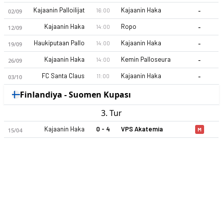
-
Kajaanin Palloilijat
Kajaanin Haka
16:00
02/09
-
Kajaanin Haka
Ropo
14:00
12/09
-
Haukiputaan Pallo
Kajaanin Haka
14:00
19/09
-
Kajaanin Haka
Kemin Palloseura
14:00
26/09
-
FC Santa Claus
Kajaanin Haka
11:00
03/10
Kajaanin Haka 2026 sezonu | Kolmonen Kuzey Grubu'de 1. sır
Finlandiya - Suomen Kupası
3. Tur
Kajaanin Haka
0 - 4
VPS Akatemia
15/04
M