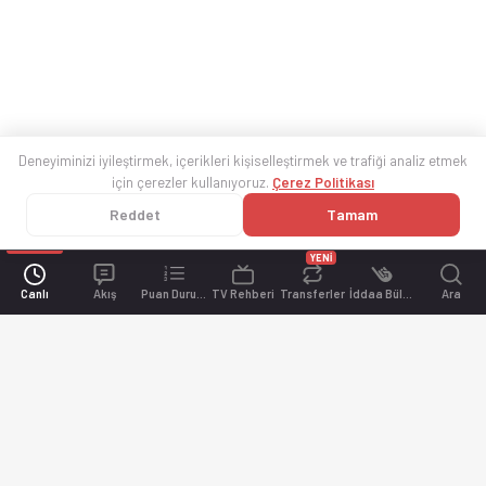
Deneyiminizi iyileştirmek, içerikleri kişiselleştirmek ve trafiği analiz etmek
için çerezler kullanıyoruz.
Çerez Politikası
Reddet
Tamam
YENİ
Canlı
Akış
Puan Durumu
TV Rehberi
Transferler
İddaa Bülteni
Ara