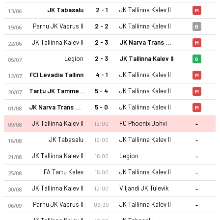
JK Tabasalu
2 - 1
JK Tallinna Kalev II
13/06
M
Parnu JK Vaprus II
2 - 2
JK Tallinna Kalev II
19/06
B
JK Tallinna Kalev II
2 - 3
JK Narva Trans U21
22/06
M
Legion
2 - 3
JK Tallinna Kalev II
05/07
G
FCI Levadia Tallinn
4 - 1
JK Tallinna Kalev II
12/07
M
JK Tallinna Kalev U21 26-27 sezonu | Esiliiga B'de 9. sırada, 
Tartu JK Tammeka U21
5 - 4
JK Tallinna Kalev II
20/07
M
JK Narva Trans U21
5 - 0
JK Tallinna Kalev II
01/08
M
-
JK Tallinna Kalev II
FC Phoenix Johvi
12:00
09/08
-
JK Tabasalu
JK Tallinna Kalev II
12:00
16/08
-
JK Tallinna Kalev II
Legion
16:00
21/08
-
FA Tartu Kalev
JK Tallinna Kalev II
15:00
25/08
-
JK Tallinna Kalev II
Viljandi JK Tulevik
12:00
30/08
-
Parnu JK Vaprus II
JK Tallinna Kalev II
09:30
06/09