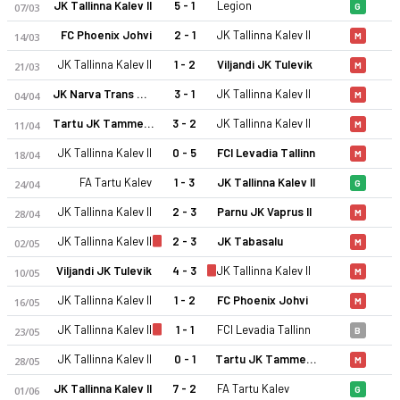
JK Tallinna Kalev II
5 - 1
Legion
07/03
G
FC Phoenix Johvi
2 - 1
JK Tallinna Kalev II
14/03
M
JK Tallinna Kalev II
1 - 2
Viljandi JK Tulevik
21/03
M
JK Narva Trans U21
3 - 1
JK Tallinna Kalev II
04/04
M
Tartu JK Tammeka U21
3 - 2
JK Tallinna Kalev II
11/04
M
JK Tallinna Kalev II
0 - 5
FCI Levadia Tallinn
18/04
M
FA Tartu Kalev
1 - 3
JK Tallinna Kalev II
24/04
G
JK Tallinna Kalev II
2 - 3
Parnu JK Vaprus II
28/04
M
JK Tallinna Kalev II
2 - 3
JK Tabasalu
02/05
M
Viljandi JK Tulevik
4 - 3
JK Tallinna Kalev II
10/05
M
JK Tallinna Kalev II
1 - 2
FC Phoenix Johvi
16/05
M
JK Tallinna Kalev II
1 - 1
FCI Levadia Tallinn
23/05
B
JK Tallinna Kalev II
0 - 1
Tartu JK Tammeka U21
28/05
M
JK Tallinna Kalev II
7 - 2
FA Tartu Kalev
01/06
G