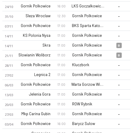
-
Gornik Polkowice
LKS Goczalkowice-Zdroj
16:00
24/10
-
Sleza Wroclaw
Gornik Polkowice
12:30
31/10
-
Gornik Polkowice
BKS Sparta Katowice
17:00
07/11
-
KS Polonia Nysa
Gornik Polkowice
17:00
14/11
Skra
Gornik Polkowice
17:00
14/11
B
KS Gornik Polkowice 26-27 sezonu | III Liga, Group 3'de 5. sı
Slowianin Woliborz
Gornik Polkowice
17:00
21/11
B
-
Gornik Polkowice
Kluczbork
17:00
28/11
-
Legnica 2
Gornik Polkowice
17:00
27/02
-
Gornik Polkowice
Warta Gorzow Wielkopolski
17:00
06/03
-
Jelenia Gora
Gornik Polkowice
17:00
13/03
-
Gornik Polkowice
ROW Rybnik
17:00
20/03
-
Mkp Carina Gubin
Gornik Polkowice
17:00
27/03
-
Gornik Polkowice
Barycz Sulow
16:00
03/04