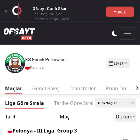
Ofsayt Canlı Skor
YÜKLE
Canlı Maç Sonuçları
Ücretsiz - Google Play'de
KS Gornik Polkowice 26-27 sezonu | III Liga, Group 3'de 5. sı
KS Gornik Polkowice
26/27
Polonya
Maçlar
Genel Bakış
Transferler
Puan Durumu
Lige Göre Sırala
Tarihe Göre Sırala
Tüm Maçlar
Tarih
Maç
Durum
Polonya - III Liga, Group 3