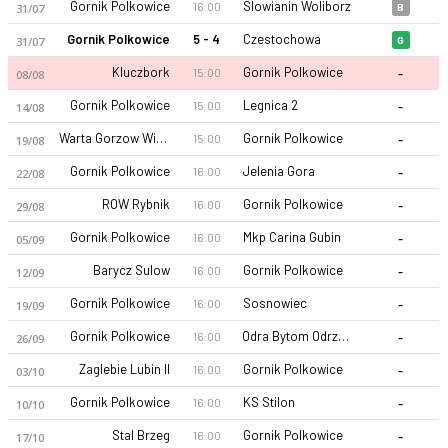
Gornik Polkowice
Slowianin Woliborz
16:00
31/07
B
Gornik Polkowice
5 - 4
Czestochowa
31/07
G
-
Kluczbork
Gornik Polkowice
15:00
08/08
-
Gornik Polkowice
Legnica 2
15:00
14/08
-
Warta Gorzow Wielkopolski
Gornik Polkowice
15:00
19/08
-
Gornik Polkowice
Jelenia Gora
16:00
22/08
-
ROW Rybnik
Gornik Polkowice
16:00
29/08
-
Gornik Polkowice
Mkp Carina Gubin
16:00
05/09
-
Barycz Sulow
Gornik Polkowice
16:00
12/09
-
Gornik Polkowice
Sosnowiec
16:00
19/09
-
Gornik Polkowice
Odra Bytom Odrzanski
16:00
26/09
-
Zaglebie Lubin II
Gornik Polkowice
16:00
03/10
-
Gornik Polkowice
KS Stilon
16:00
10/10
-
Stal Brzeg
Gornik Polkowice
16:00
17/10