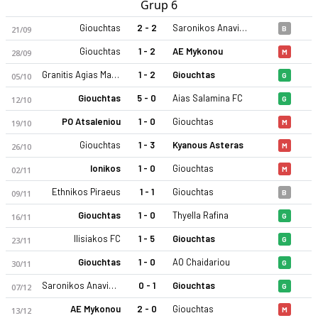
Grup 6
Giouchtas
2 - 2
Saronikos Anavisou
21/09
B
Giouchtas
1 - 2
AE Mykonou
28/09
M
Granitis Agias Marinas
1 - 2
Giouchtas
05/10
G
Giouchtas
5 - 0
Aias Salamina FC
12/10
G
PO Atsaleniou
1 - 0
Giouchtas
19/10
M
Giouchtas
1 - 3
Kyanous Asteras
26/10
M
Ionikos
1 - 0
Giouchtas
02/11
M
Ethnikos Piraeus
1 - 1
Giouchtas
09/11
B
Giouchtas
1 - 0
Thyella Rafina
16/11
G
Ilisiakos FC
1 - 5
Giouchtas
23/11
G
Giouchtas
1 - 0
AO Chaidariou
30/11
G
Saronikos Anavisou
0 - 1
Giouchtas
07/12
G
AE Mykonou
2 - 0
Giouchtas
13/12
M