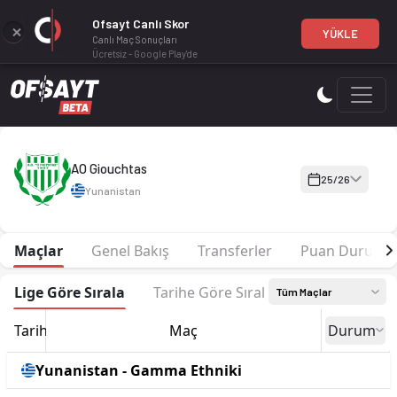
Ofsayt Canlı Skor
YÜKLE
Canlı Maç Sonuçları
Ücretsiz - Google Play'de
AO Giouchtas 25-26 sezonu | Gamma Ethniki Grup 6'de 8. sıra
AO Giouchtas
25/26
Yunanistan
Maçlar
Genel Bakış
Transferler
Puan Durumu
Lige Göre Sırala
Tarihe Göre Sırala
Tüm Maçlar
Tarih
Maç
Durum
Yunanistan - Gamma Ethniki