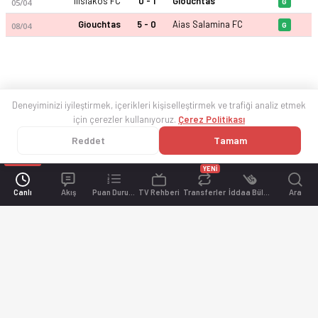
Ilisiakos FC
0 - 1
Giouchtas
05/04
G
Giouchtas
5 - 0
Aias Salamina FC
08/04
G
Deneyiminizi iyileştirmek, içerikleri kişiselleştirmek ve trafiği analiz etmek
için çerezler kullanıyoruz.
Çerez Politikası
Reddet
Tamam
YENİ
Canlı
Akış
Puan Durumu
TV Rehberi
Transferler
İddaa Bülteni
Ara