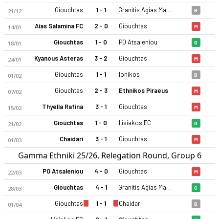
Giouchtas
1 - 1
Granitis Agias Marinas
21/12
B
Aias Salamina FC
2 - 0
Giouchtas
14/01
M
Giouchtas
1 - 0
PO Atsaleniou
18/01
G
Kyanous Asteras
3 - 2
Giouchtas
24/01
M
Giouchtas
1 - 1
Ionikos
01/02
B
AO Giouchtas 25-26 sezonu | Gamma Ethniki Grup 6'de 8. sıra
Giouchtas
2 - 3
Ethnikos Piraeus
07/02
M
Thyella Rafina
3 - 1
Giouchtas
15/02
M
Giouchtas
1 - 0
Ilisiakos FC
21/02
G
Chaidari
3 - 1
Giouchtas
01/03
M
Gamma Ethniki 25/26, Relegation Round, Group 6
PO Atsaleniou
4 - 0
Giouchtas
22/03
M
Giouchtas
4 - 1
Granitis Agias Marinas
28/03
G
Giouchtas
1 - 1
Chaidari
01/04
B