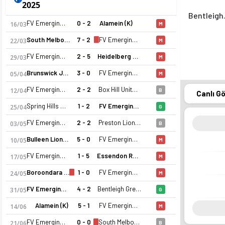
2025
Bentl
FV Emerging (K)
0 - 2
Alamein (K)
16/03
M
South Melbourne (K)
7 - 2
FV Emerging (K)
22/03
M
FV Emerging (K)
2 - 5
Heidelberg United (K)
29/03
M
Brunswick Juventus FC (K)
3 - 0
FV Emerging (K)
05/04
M
FV Emerging (K)
2 - 2
Box Hill United (K)
12/04
B
Canlı G
Spring Hills FC (K)
1 - 2
FV Emerging (K)
25/04
G
FV Emerging (K)
2 - 2
Preston Lions (K)
03/05
B
Bulleen Lions (K)
5 - 0
FV Emerging (K)
10/05
M
FV Emerging (K)
1 - 5
Essendon Royals SC (K)
17/05
M
Boroondara Eagles (K)
1 - 0
FV Emerging (K)
24/05
M
FV Emerging (K)
4 - 2
Bentleigh Greens SC (K)
31/05
G
Alamein (K)
5 - 1
FV Emerging (K)
14/06
M
FV Emerging (K)
0 - 0
South Melbourne (K)
21/06
B