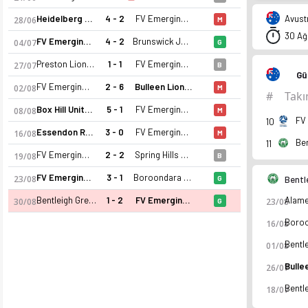
Heidelberg United (K)
4 - 2
FV Emerging (K)
Avustr
28/06
M
30 Ağ
FV Emerging (K)
4 - 2
Brunswick Juventus FC (K)
04/07
G
Preston Lions (K)
1 - 1
FV Emerging (K)
27/07
B
Gü
FV Emerging (K)
2 - 6
Bulleen Lions (K)
02/08
M
#
Tak
Box Hill United (K)
5 - 1
FV Emerging (K)
08/08
M
FV 
10
Essendon Royals SC (K)
3 - 0
FV Emerging (K)
16/08
M
11
FV Emerging (K)
2 - 2
Spring Hills FC (K)
19/08
B
FV Emerging (K)
3 - 1
Boroondara Eagles (K)
23/08
G
Bentl
FV Emerging (K) 25-26 sezonu | NPL, Victoria, Kadınlar'de 10.
Bentleigh Greens SC (K)
1 - 2
FV Emerging (K)
30/08
23/08
G
16/08
01/08
26/07
18/07