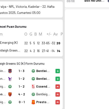
Box Hill United (K)
08/08
alya - NPL, Victoria, Kadınlar - 22. Hafta
ustos 2025, Cumartesi 05:00
ncel Puan Durumu
ım
O
G
B
M
+/-
Av
P
Emerging (K)
22
5
5
12
33-65
-32
20
Bentleigh Greens SC (K)
22
4
2
16
27-41
-14
14
eigh Greens SC (K) Form Durumu
 sırada, 20 puan. Kadro, fikstür ve canlı skor Ofsayt'ta.
Alamein (K)
1 - 3
Bentleigh Greens SC (K)
G
Boroondara Eagles (K)
1 - 2
Bentleigh Greens SC (K)
G
Bentleigh Greens SC (K)
1 - 2
Essendon Royals SC (K)
M
Bulleen Lions (K)
4 - 2
Bentleigh Greens SC (K)
M
Bentleigh Greens SC (K)
0 - 1
Preston Lions (K)
M