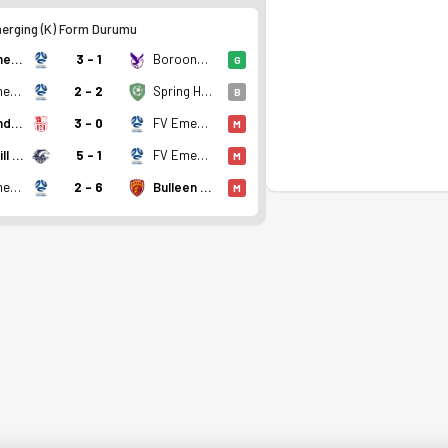
erging (K) Form Durumu
FV Emerging (K)
3 - 1
Boroondara Eagles (K)
G
FV Emerging (K)
2 - 2
Spring Hills FC (K)
B
Essendon Royals SC (K)
3 - 0
FV Emerging (K)
M
Box Hill United (K)
5 - 1
FV Emerging (K)
M
FV Emerging (K)
2 - 6
Bulleen Lions (K)
M