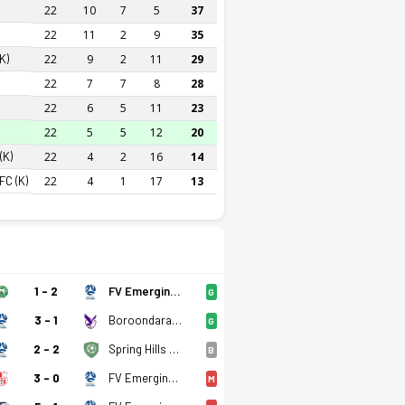
22
10
7
5
37
22
11
2
9
35
K)
22
9
2
11
29
22
7
7
8
28
22
6
5
11
23
22
5
5
12
20
(K)
22
4
2
16
14
FC (K)
22
4
1
17
13
1 - 2
FV Emerging (K)
G
3 - 1
Boroondara Eagles (K)
G
2 - 2
Spring Hills FC (K)
B
3 - 0
FV Emerging (K)
M