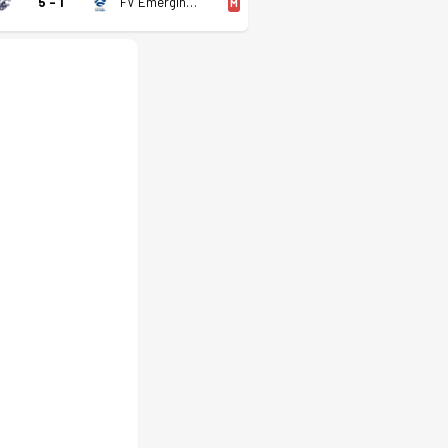
5 - 1
FV Emerging (K)
M