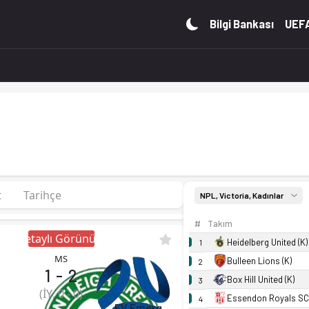
 sırada, 20 puan. Kadro, fikstür ve canlı skor Ofsayt'ta.
Bilgi Bankası
UEFA
t
Tarihçe
NPL, Victoria, Kadınlar
#
Takım
Detaylı Görünüm
Heidelberg United (K)
1
MS
Bulleen Lions (K)
2
1
-
2
Box Hill United (K)
3
(İY:
0
-
0
)
Essendon Royals SC 
4
FV Emerging (K)