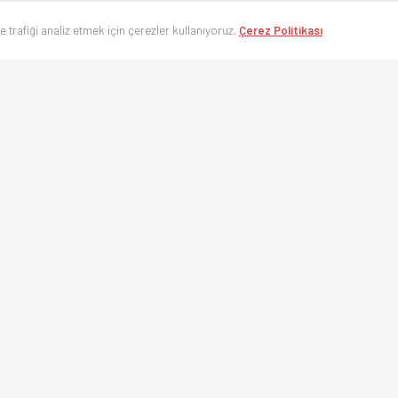
ve trafiği analiz etmek için çerezler kullanıyoruz.
Çerez Politikası
’nin en hızlı spor takip platformu. Süper Lig, UEFA Şampiyonlar Ligi, Eurolea