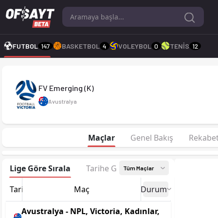
FV Emerging (K) 25-26 sezonu | NPL, Victoria, Kadınlar'de 10.
FUTBOL
147
BASKETBOL
4
VOLEYBOL
0
TENİS
12
FV Emerging (K)
Avustralya
Maçlar
Genel Bakış
Rekabe
Lige Göre Sırala
Tarihe Göre Sırala
Tüm Maçlar
Tarih
Maç
Durum
Avustralya - NPL, Victoria, Kadınlar,