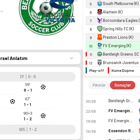
South Melbourne (K)
5
eigh Greens SC (K)
Alamein (K)
6
Boroondara Eagles (
7
Spring Hills FC (K)
8
Preston Lions (K)
9
FV Emerging (K)
10
Bentleigh Greens SC 
11
örsel Anlatım
Brunswick Juventus 
12
Play-off
Küme Düşme
IY | 0 - 0
59'
Fikstür
Sonuçlar
0 - 1
67'
Bentleigh Greens SC (K)
30/08
1 - 1
FV Emerging (K)
23/08
90+3
1 - 2
FV Emerging (K)
19/08
MS | 1 - 2
Essendon Royals SC (K)
16/08