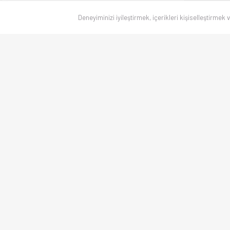
Deneyiminizi iyileştirmek, içerikleri kişiselleştirmek 
Canlı skorlar
, maç sonuçları, puan durumu ve istatistikler — Türkiye