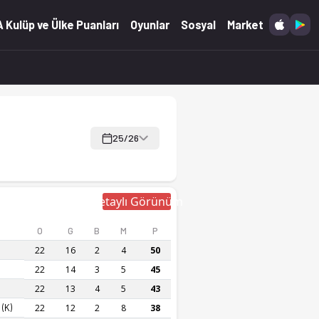
 Kulüp ve Ülke Puanları
Oyunlar
Sosyal
Market
25/26
Detaylı Görünüm
O
G
B
M
P
22
16
2
4
50
22
14
3
5
45
22
13
4
5
43
(K)
22
12
2
8
38