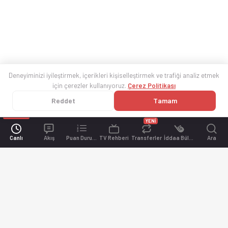
Deneyiminizi iyileştirmek, içerikleri kişiselleştirmek ve trafiği analiz etmek
için çerezler kullanıyoruz.
Çerez Politikası
Reddet
Tamam
YENİ
Canlı
Akış
Puan Durumu
TV Rehberi
Transferler
İddaa Bülteni
Ara