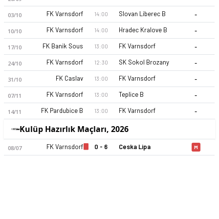
-
FK Varnsdorf
Slovan Liberec B
14:00
03/10
-
FK Varnsdorf
Hradec Kralove B
14:00
10/10
-
FK Banik Sous
FK Varnsdorf
13:00
17/10
-
FK Varnsdorf
SK Sokol Brozany
12:30
24/10
-
FK Caslav
FK Varnsdorf
13:00
SK Slovan Varnsdorf 26-27 sezonu | CFL Grup B'de 3. sırada, 
31/10
-
FK Varnsdorf
Teplice B
13:00
07/11
-
FK Pardubice B
FK Varnsdorf
13:00
14/11
Kulüp Hazırlık Maçları, 2026
FK Varnsdorf
0 - 6
Ceska Lipa
08/07
M