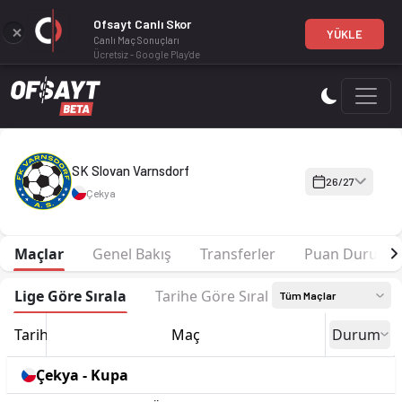
Ofsayt Canlı Skor
YÜKLE
Canlı Maç Sonuçları
Ücretsiz - Google Play'de
SK Slovan Varnsdorf 26-27 sezonu | CFL Grup B'de 3. sırada, 
SK Slovan Varnsdorf
26/27
Çekya
Maçlar
Genel Bakış
Transferler
Puan Durumu
Lige Göre Sırala
Tarihe Göre Sırala
Tüm Maçlar
Tarih
Maç
Durum
Çekya - Kupa