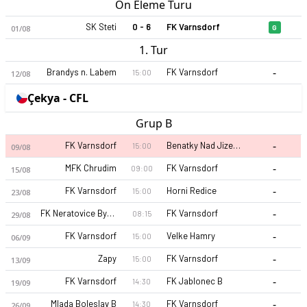
Ön Eleme Turu
SK Steti
0 - 6
FK Varnsdorf
01/08
G
1. Tur
-
Brandys n. Labem
FK Varnsdorf
15:00
12/08
Çekya - CFL
Grup B
-
FK Varnsdorf
Benatky Nad Jizerou
15:00
09/08
-
MFK Chrudim
FK Varnsdorf
09:00
15/08
-
FK Varnsdorf
Horni Redice
15:00
23/08
-
FK Neratovice Byskovice
FK Varnsdorf
08:15
29/08
-
FK Varnsdorf
Velke Hamry
15:00
06/09
-
Zapy
FK Varnsdorf
15:00
13/09
-
FK Varnsdorf
FK Jablonec B
14:30
19/09
-
Mlada Boleslav B
FK Varnsdorf
14:30
26/09