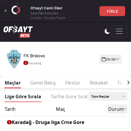
Ofsayt Canlı Skor
YÜKLE
Canlı Maç Sonuçları
Ücretsiz - Google Play'de
FK Brskovo 25-26 sezonu Kadro, fikstür ve canlı skor Ofsayt'
FK Brskovo
25/26
Karadağ
Maçlar
Genel Bakış
Fikstür
Rekabet
Tarih
Lige Göre Sırala
Tarihe Göre Sırala
Tüm Maçlar
Tarih
Maç
Durum
Karadağ - Druga liga Crne Gore