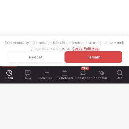
Deneyiminizi iyileştirmek, içerikleri kişiselleştirmek ve trafiği analiz etmek
için çerezler kullanıyoruz.
Çerez Politikası
Reddet
Tamam
YENİ
Canlı
Akış
Puan Durumu
TV Rehberi
Transferler
İddaa Bülteni
Ara