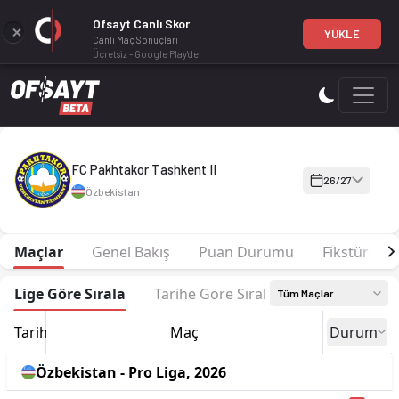
Ofsayt Canlı Skor
YÜKLE
Canlı Maç Sonuçları
Ücretsiz - Google Play'de
FC Pakhtakor Tashkent II 26-27 sezonu | Pro Liga'de 13. sırad
FC Pakhtakor Tashkent II
26/27
Özbekistan
Maçlar
Genel Bakış
Puan Durumu
Fikstür
Lige Göre Sırala
Tarihe Göre Sırala
Tüm Maçlar
Tarih
Maç
Durum
Özbekistan - Pro Liga, 2026