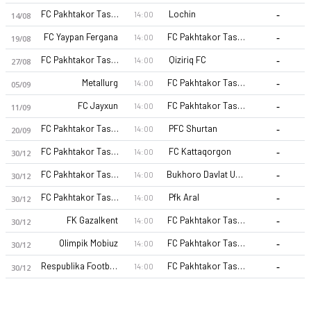
-
FC Pakhtakor Tashkent II
Lochin
14:00
14/08
-
FC Yaypan Fergana
FC Pakhtakor Tashkent II
14:00
19/08
-
FC Pakhtakor Tashkent II
Qiziriq FC
14:00
27/08
-
Metallurg
FC Pakhtakor Tashkent II
14:00
05/09
-
FC Jayxun
FC Pakhtakor Tashkent II
14:00
11/09
FC Pakhtakor Tashkent II 26-27 sezonu | Pro Liga'de 13. sırad
-
FC Pakhtakor Tashkent II
PFC Shurtan
14:00
20/09
-
FC Pakhtakor Tashkent II
FC Kattaqorgon
14:00
30/12
-
FC Pakhtakor Tashkent II
Bukhoro Davlat Universiteti
14:00
30/12
-
FC Pakhtakor Tashkent II
Pfk Aral
14:00
30/12
-
FK Gazalkent
FC Pakhtakor Tashkent II
14:00
30/12
-
Olimpik Mobiuz
FC Pakhtakor Tashkent II
14:00
30/12
-
Respublika Football Academy
FC Pakhtakor Tashkent II
14:00
30/12