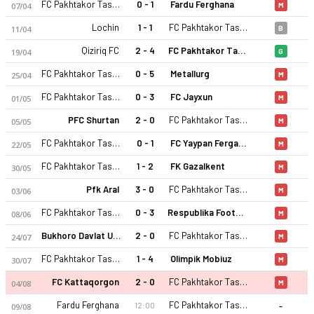
FC Pakhtakor Tashkent II
0 - 1
Fardu Ferghana
07/04
M
Lochin
1 - 1
FC Pakhtakor Tashkent II
11/04
B
Qiziriq FC
2 - 4
FC Pakhtakor Tashkent II
19/04
G
FC Pakhtakor Tashkent II
0 - 5
Metallurg
25/04
M
FC Pakhtakor Tashkent II
0 - 3
FC Jayxun
01/05
M
PFC Shurtan
2 - 0
FC Pakhtakor Tashkent II
05/05
M
FC Pakhtakor Tashkent II
0 - 1
FC Yaypan Fergana
22/05
M
FC Pakhtakor Tashkent II
1 - 2
FK Gazalkent
30/05
M
Pfk Aral
3 - 0
FC Pakhtakor Tashkent II
03/06
M
FC Pakhtakor Tashkent II
0 - 3
Respublika Football Academy
08/06
M
Bukhoro Davlat Universiteti
2 - 0
FC Pakhtakor Tashkent II
24/07
M
FC Pakhtakor Tashkent II
1 - 4
Olimpik Mobiuz
30/07
M
FC Kattaqorgon
2 - 0
FC Pakhtakor Tashkent II
04/08
M
-
Fardu Ferghana
FC Pakhtakor Tashkent II
12:00
09/08