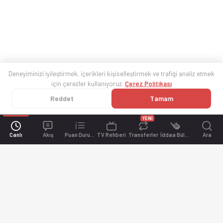
Deneyiminizi iyileştirmek, içerikleri kişiselleştirmek ve trafiği analiz etmek
için çerezler kullanıyoruz.
Çerez Politikası
Reddet
Tamam
YENİ
Canlı
Akış
Puan Durumu
TV Rehberi
Transferler
İddaa Bülteni
Ara