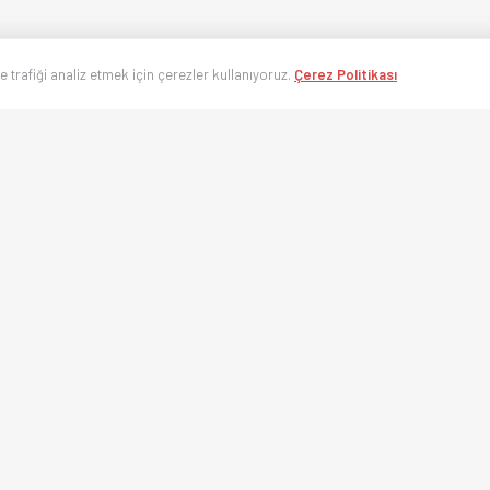
ve trafiği analiz etmek için çerezler kullanıyoruz.
Çerez Politikası