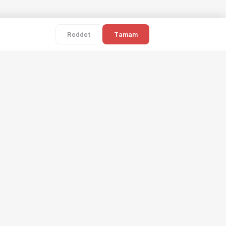
Reddet
Tamam