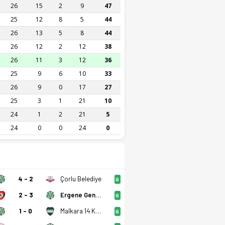
26
15
2
9
47
25
12
8
5
44
26
13
5
8
44
26
12
2
12
38
26
11
3
12
36
25
9
6
10
33
26
9
0
17
27
25
3
1
21
10
24
1
2
21
5
24
0
0
24
0
4 - 2
Çorlu Belediye
G
2 - 3
Ergene Gençlerbirliği
G
1 - 0
Malkara 14 Kasım
G