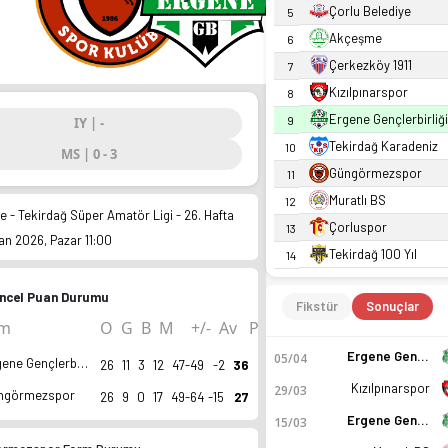
Çorlu Belediye
5
Akçeşme
6
Çerkezköy 1911
7
Kızılpınarspor
8
Ergene Gençlerbirliği
9
IY | -
Tekirdağ Karadeniz
10
MS | 0 - 3
Güngörmezspor
11
Muratlı BS
12
e - Tekirdağ Süper Amatör Ligi - 26. Hafta
Çorluspor
13
an 2026, Pazar 11:00
Tekirdağ 100 Yıl
14
ncel Puan Durumu
Fikstür
Sonuçlar
ım
O
G
B
M
+/-
Av
P
Ergene Gençlerbirliği
05/04
Ergene Gençlerbirliği
26
11
3
12
47-49
-2
36
Kızılpınarspor
29/03
ngörmezspor
26
9
0
17
49-64
-15
27
Ergene Gençlerbirliği
15/03