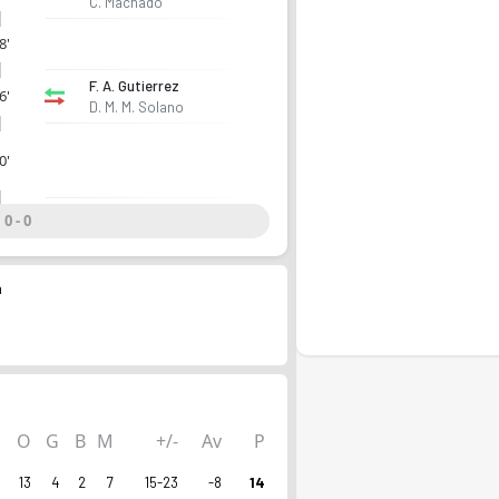
C. Machado
8'
F. A. Gutierrez
6'
D. M. M. Solano
0'
0 - 0
a
O
G
B
M
+/-
Av
P
13
4
2
7
15-23
-8
14