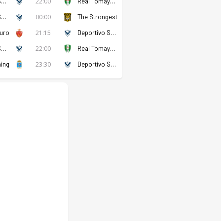
Deportivo San Jose
22:00
Real Tomayapo
Deportivo San Jose
00:00
The Strongest
ruro
21:15
Deportivo San Jose
Deportivo San Jose
22:00
Real Tomayapo
ing
23:30
Deportivo San Jose