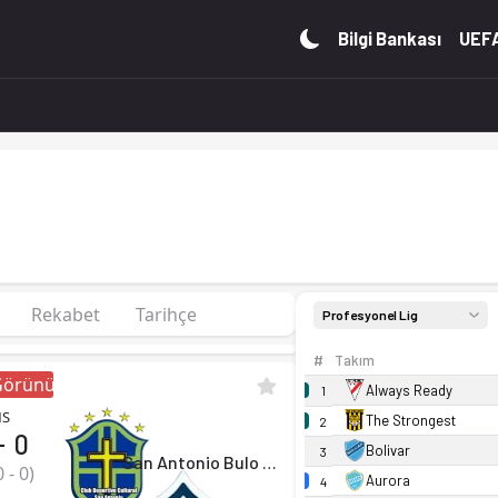
ırada, 12 puan. Kadro, fikstür ve canlı skor Ofsayt'ta.
Bilgi Bankası
UEFA
Rekabet
Tarihçe
Profesyonel Lig
#
Takım
 Görünüm
Always Ready
1
S
The Strongest
2
-
0
Bolivar
3
San Antonio Bulo Bulo
0
-
0
)
Aurora
4