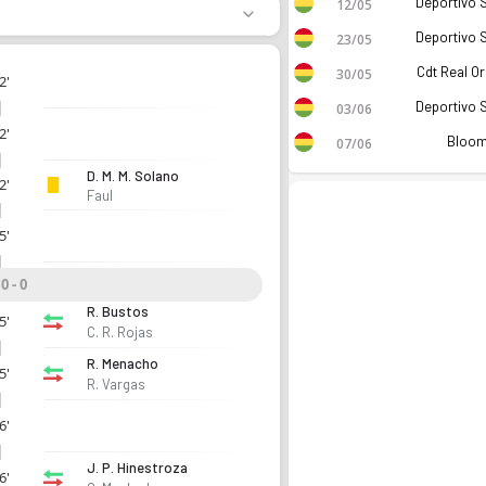
12/05
23/05
Cdt Real O
30/05
2'
03/06
2'
Bloom
07/06
D. M. M. Solano
2'
Faul
5'
0 - 0
R. Bustos
5'
C. R. Rojas
ırada, 12 puan. Kadro, fikstür ve canlı skor Ofsayt'ta.
R. Menacho
5'
R. Vargas
6'
J. P. Hinestroza
6'