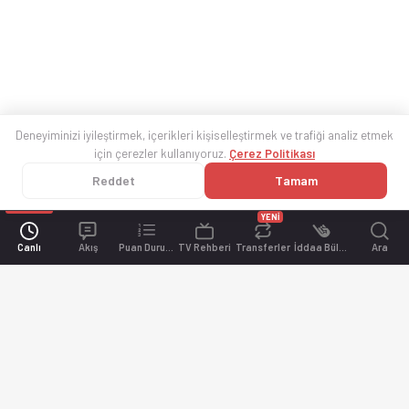
Deneyiminizi iyileştirmek, içerikleri kişiselleştirmek ve trafiği analiz etmek
için çerezler kullanıyoruz.
Çerez Politikası
Reddet
Tamam
YENİ
Canlı
Akış
Puan Durumu
TV Rehberi
Transferler
İddaa Bülteni
Ara