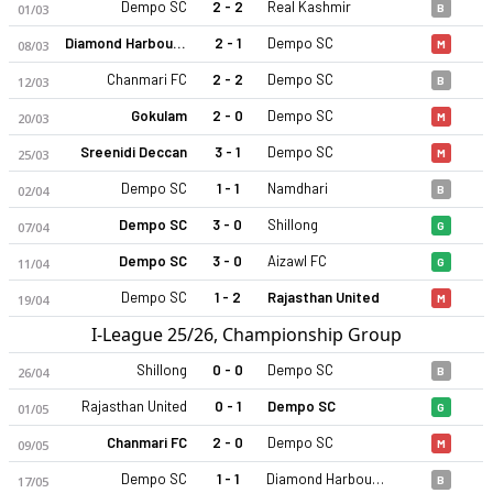
Dempo SC
2 - 2
Real Kashmir
01/03
B
Diamond Harbour FC
2 - 1
Dempo SC
08/03
M
Chanmari FC
2 - 2
Dempo SC
12/03
B
Gokulam
2 - 0
Dempo SC
20/03
M
Sreenidi Deccan
3 - 1
Dempo SC
25/03
M
Dempo SC
1 - 1
Namdhari
02/04
B
Dempo SC
3 - 0
Shillong
07/04
G
Dempo SC
3 - 0
Aizawl FC
11/04
G
Dempo SC
1 - 2
Rajasthan United
19/04
M
I-League 25/26, Championship Group
Shillong
0 - 0
Dempo SC
26/04
B
Rajasthan United
0 - 1
Dempo SC
01/05
G
Chanmari FC
2 - 0
Dempo SC
09/05
M
Dempo SC
1 - 1
Diamond Harbour FC
17/05
B