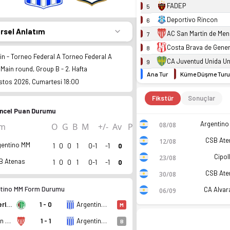
FADEP
5
Deportivo Rincon
6
örsel Anlatım
AC San Martin de Me
7
Costa Brava de Gener
8
tin - Torneo Federal A Torneo Federal A
CA Juventud Unida Uni
9
Main round, Group B - 2. Hafta
Ana Tur
Küme Düşme Turu
stos 2026, Cumartesi 18:00
Fikstür
Sonuçlar
ncel Puan Durumu
Argentino
08/08
ım
O
G
B
M
+/-
Av
P
CSB Ate
12/08
gentino MM
1
0
0
1
0-1
-1
0
Cipoll
23/08
B Atenas
1
0
0
1
0-1
-1
0
CSB Ate
30/08
tino MM Form Durumu
CA Alvar
06/09
Kimberley de Mar Del Plata
1 - 0
Argentino MM
M
AC San Martin de Mendoza
1 - 1
Argentino MM
B