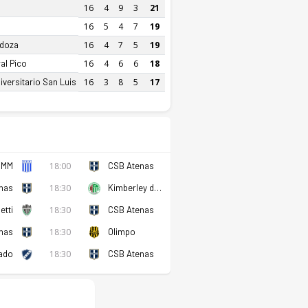
16
4
9
3
21
16
5
4
7
19
ndoza
16
4
7
5
19
al Pico
16
4
6
6
18
versitario San Luis
16
3
8
5
17
 MM
18:00
CSB Atenas
nas
18:30
Kimberley de Mar Del Plata
etti
18:30
CSB Atenas
nas
18:30
Olimpo
ado
18:30
CSB Atenas