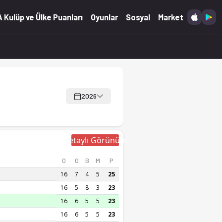
 Kulüp ve Ülke Puanları
Oyunlar
Sosyal
Market
2026
Detaylı Görünüm
O
G
B
M
P
16
7
4
5
25
16
5
8
3
23
16
6
5
5
23
16
6
5
5
23