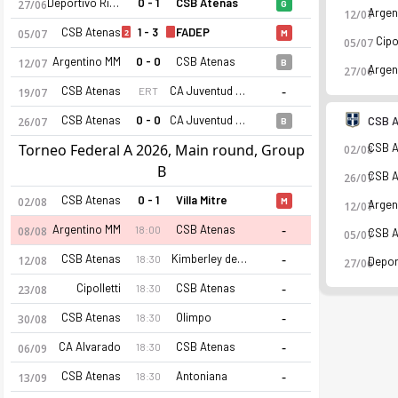
Deportivo Rincon
0 - 1
CSB Atenas
27/06
G
12/07
CSB Atenas
1 - 3
FADEP
2
05/07
M
Cipol
05/07
Argentino MM
0 - 0
CSB Atenas
12/07
B
27/06
-
CSB Atenas
CA Juventud Unida Universitario San Luis
ERT
19/07
CSB Atenas
0 - 0
CA Juventud Unida Universitario San Luis
CSB A
26/07
B
Torneo Federal A 2026, Main round, Group
02/08
B
26/07
CSB Atenas
0 - 1
Villa Mitre
02/08
M
CSB Atenas 2026 sezonu | Torneo Federal A Grup 3'de 3. sıra
12/07
-
Argentino MM
CSB Atenas
18:00
08/08
05/07
-
CSB Atenas
Kimberley de Mar Del Plata
18:30
12/08
27/06
-
Cipolletti
CSB Atenas
18:30
23/08
-
CSB Atenas
Olimpo
18:30
30/08
-
CA Alvarado
CSB Atenas
18:30
06/09
-
CSB Atenas
Antoniana
18:30
13/09