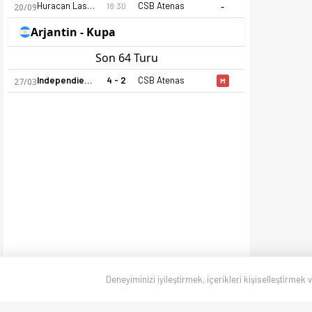
-
Huracan Las Heras
CSB Atenas
18:30
20/09
Arjantin - Kupa
Son 64 Turu
Independiente
4 - 2
CSB Atenas
27/03
M
Deneyiminizi iyileştirmek, içerikleri kişiselleştirmek 