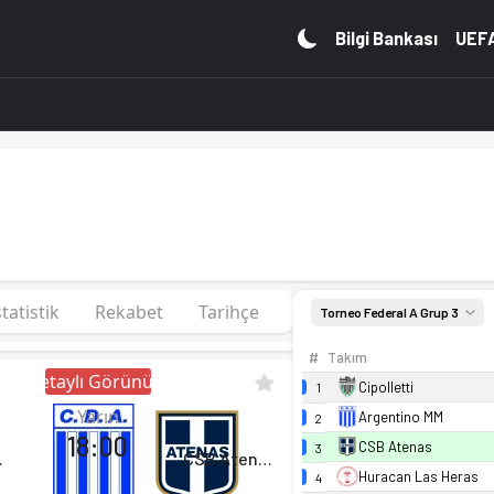
da, 23 puan. Kadro, fikstür ve canlı skor Ofsayt'ta.
Bilgi Bankası
UEFA
statistik
Rekabet
Tarihçe
Torneo Federal A Grup 3
#
Takım
Detaylı Görünüm
Cipolletti
1
Yarın
Argentino MM
2
18:00
CSB Atenas
3
 MM
CSB Atenas
Huracan Las Heras
4