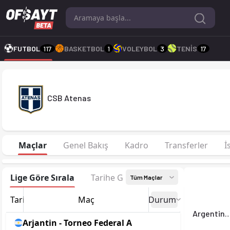
CSB Atenas 2026 sezonu | Torneo Federal A Grup 3'de 3. sıra
FUTBOL
117
BASKETBOL
1
VOLEYBOL
3
TENİS
17
CSB Atenas
Maçlar
Genel Bakış
Kadro
Transferler
İ
Lige Göre Sırala
Tarihe Göre Sırala
Tüm Maçlar
Tarih
Maç
Durum
Argentino
Arjantin - Torneo Federal A