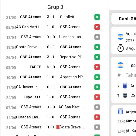
Grup 3
CSB Atenas
3 - 1
Cipolletti
21/03
G
Canlı G
AC San Martin de Mendoza
1 - 0
CSB Atenas
05/04
M
Arjan
CSB Atenas
0 - 0
Huracan Las Heras
12/04
B
2026, 
Costa Brava de General Pico
0 - 1
CSB Atenas
19/04
G
8 Ağu
CSB Atenas
3 - 1
Deportivo Rincon
26/04
G
Gü
FADEP
4 - 0
CSB Atenas
03/05
M
#
Tak
CSB Atenas
1 - 0
Argentino MM
10/05
G
Ar
7
CA Juventud Unida Universitario San Luis
0 - 1
CSB Atenas
17/05
G
CS
7
Cipolletti
1 - 0
CSB Atenas
24/05
M
CSB Atenas
0 - 0
AC San Martin de Mendoza
07/06
B
Argen
Huracan Las Heras
1 - 0
CSB Atenas
14/06
M
03/08
CSB Atenas
1 - 1
Costa Brava de General Pico
21/06
B
26/07